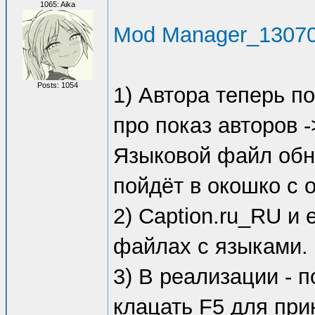
1065: Aika
Mod Manager_13070
Posts: 1054
1) Автора теперь п
про показ авторов 
Языковой файл обно
пойдёт в окошко с 
2) Caption.ru_RU и
файлах с языками.
3) В реализации - п
клацать F5 для при