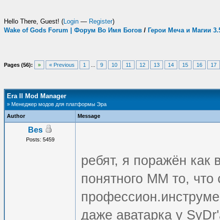
Hello There, Guest! (
Login
—
Register
)
Wake of Gods Forum | Форум Во Имя Богов
/
Герои Меча и Магии 3
Pages (56):
»
« Previous
1
...
9
10
11
12
13
14
15
16
17
Era II Mod Manager
» Менеджер модов для платформы Эра
Author
Message
Bes
Posts: 5459
ребят, я поражён как 
понятного ММ то, что 
профессион.инструмен
даже аватарка у SyDr