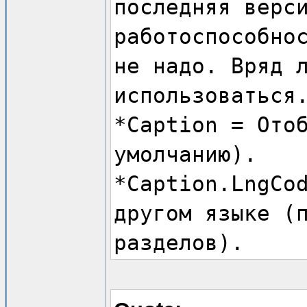
последняя верс
работоспособно
не надо. Вряд 
использоваться
*Caption = Ото
умолчанию).
*Caption.LngCo
другом языке (
разделов).
*Description F
описанием (по 