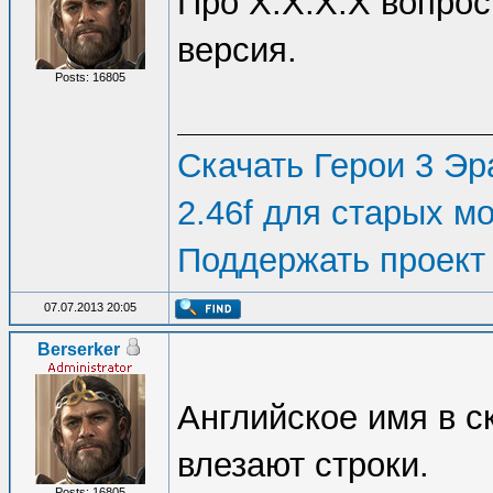
Про Х.Х.Х.Х вопрос
версия.
Posts: 16805
Скачать Герои 3 Эра
2.46f для старых м
Поддержать проект
07.07.2013 20:05
Berserker
Английское имя в с
влезают строки.
Posts: 16805