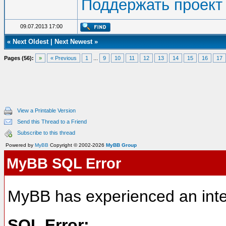
Поддержать проект
09.07.2013 17:00
«
Next Oldest
|
Next Newest
»
Pages (56):
»
« Previous
1
...
9
10
11
12
13
14
15
16
17
View a Printable Version
Send this Thread to a Friend
Subscribe to this thread
Powered by
MyBB
Copyright © 2002-2026
MyBB Group
MyBB SQL Error
MyBB has experienced an inte
SQL Error: