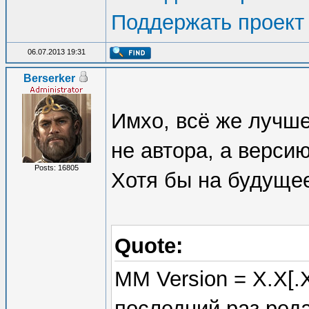
Поддержать проект
06.07.2013 19:31
Berserker
Имхо, всё же лучше
не автора, а верси
Posts: 16805
Хотя бы на будуще
Quote:
MM Version = X.X[.X
последний раз ред