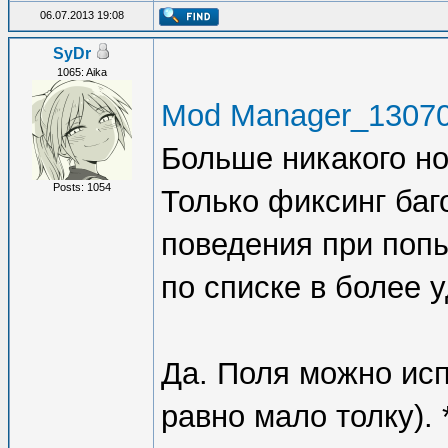
*Homepage = Ст
06.07.2013 19:08
(используется 
SyDr
1065: Aika
*Version = X.X
Mod Manager_13070
Если поле не о
Больше никакого но
неверный форма
Posts: 1054
Только фиксинг баг
*Icon File = Ф
поведения при поп
*Icon Index = 
по списке в более 
*Compatibility
All (Все остал
Да. Поля можно исп
интерпретирова
равно мало толку).