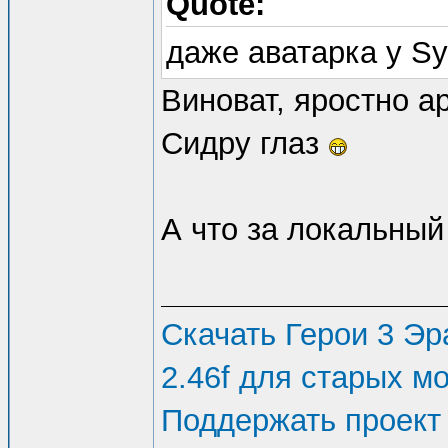
Quote:
пытается испол
даже аватарка у Sy
Info.txt, если
Виноват, яростно а
*Description F
Сидру глаз
с локализованн
*Short Descrip
А что за локальный
пределах 100-2
*Short Descrip
Скачать Герои 3 Эра
локализованное
2.46f для старых м
*Author = Имя 
Поддержать проект
используется)