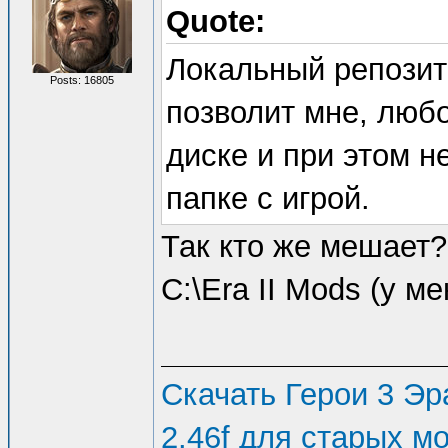
Quote:
Локальный репозито
Posts: 16805
позволит мне, люб
диске и при этом н
папке с игрой.
Так кто же мешает?
C:\Era II Mods (у ме
Скачать Герои 3 Эра
2.46f для старых м