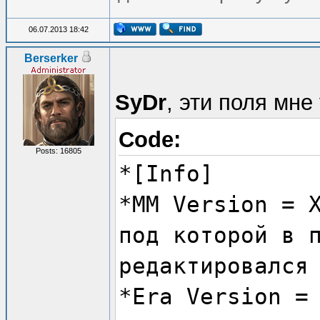
06.07.2013 18:42
Berserker
SyDr
, эти поля мне
Code:
Posts: 16805
*[Info]
*MM Version = 
под которой в 
редактировался
*Era Version =