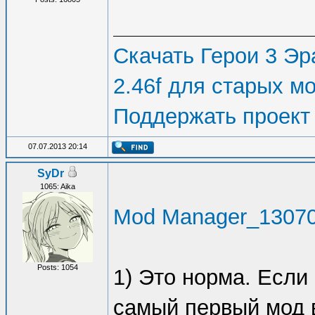
Скачать Герои 3 Эра
2.46f для старых м
Поддержать проект
07.07.2013 20:14
SyDr
1065: Aika
Mod Manager_130707
Posts: 1054
1) Это норма. Если 
самый первый мод 