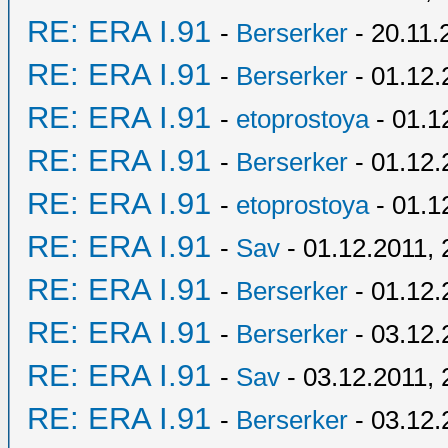
RE: ERA I.91
-
Berserker
- 20.11.
RE: ERA I.91
-
Berserker
- 01.12.
RE: ERA I.91
-
etoprostoya
- 01.1
RE: ERA I.91
-
Berserker
- 01.12.
RE: ERA I.91
-
etoprostoya
- 01.1
RE: ERA I.91
-
Sav
- 01.12.2011, 
RE: ERA I.91
-
Berserker
- 01.12.
RE: ERA I.91
-
Berserker
- 03.12.
RE: ERA I.91
-
Sav
- 03.12.2011, 
RE: ERA I.91
-
Berserker
- 03.12.