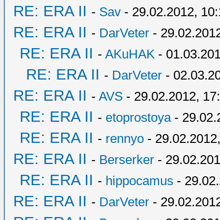
RE: ERA II
-
Sav
- 29.02.2012, 10
RE: ERA II
-
DarVeter
- 29.02.2012
RE: ERA II
-
AKuHAK
- 01.03.201
RE: ERA II
-
DarVeter
- 02.03.2
RE: ERA II
-
AVS
- 29.02.2012, 17
RE: ERA II
-
etoprostoya
- 29.02.
RE: ERA II
-
rennyo
- 29.02.2012,
RE: ERA II
-
Berserker
- 29.02.201
RE: ERA II
-
hippocamus
- 29.02
RE: ERA II
-
DarVeter
- 29.02.2012