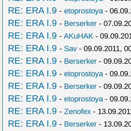
RE: ERA I.9
-
etoprostoya
- 06.09.
RE: ERA I.9
-
Berserker
- 07.09.2
RE: ERA I.9
-
AKuHAK
- 09.09.20
RE: ERA I.9
-
Sav
- 09.09.2011, 0
RE: ERA I.9
-
Berserker
- 09.09.2
RE: ERA I.9
-
etoprostoya
- 09.09.
RE: ERA I.9
-
Berserker
- 09.09.2
RE: ERA I.9
-
etoprostoya
- 09.09.
RE: ERA I.9
-
Zenofex
- 13.09.201
RE: ERA I.9
-
Berserker
- 13.09.2