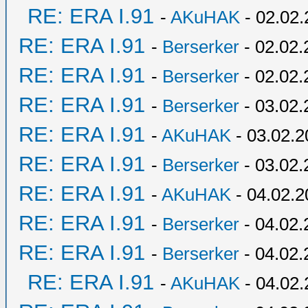
RE: ERA I.91
-
AKuHAK
- 02.02.
RE: ERA I.91
-
Berserker
- 02.02.
RE: ERA I.91
-
Berserker
- 02.02.
RE: ERA I.91
-
Berserker
- 03.02.
RE: ERA I.91
-
AKuHAK
- 03.02.2
RE: ERA I.91
-
Berserker
- 03.02.
RE: ERA I.91
-
AKuHAK
- 04.02.2
RE: ERA I.91
-
Berserker
- 04.02.
RE: ERA I.91
-
Berserker
- 04.02.
RE: ERA I.91
-
AKuHAK
- 04.02.