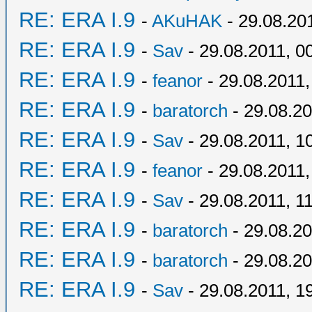
RE: ERA I.9
-
AKuHAK
- 29.08.20
RE: ERA I.9
-
Sav
- 29.08.2011, 0
RE: ERA I.9
-
feanor
- 29.08.2011,
RE: ERA I.9
-
baratorch
- 29.08.20
RE: ERA I.9
-
Sav
- 29.08.2011, 1
RE: ERA I.9
-
feanor
- 29.08.2011,
RE: ERA I.9
-
Sav
- 29.08.2011, 1
RE: ERA I.9
-
baratorch
- 29.08.20
RE: ERA I.9
-
baratorch
- 29.08.20
RE: ERA I.9
-
Sav
- 29.08.2011, 1