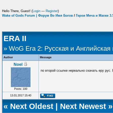
Hello There, Guest! (
Login
—
Register
)
Wake of Gods Forum | Форум Во Имя Богов
/
Герои Меча и Магии 3
ERA II
» WoG Era 2: Русская и Английская
Author
Message
Noel
по второй ссылке нереально скачать еру рус.
Posts: 100
13.01.2017 15:40
«
Next Oldest
|
Next Newest
»