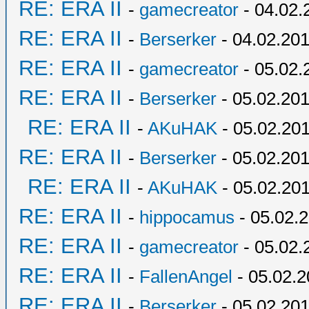
RE: ERA II
-
gamecreator
- 04.02.
RE: ERA II
-
Berserker
- 04.02.201
RE: ERA II
-
gamecreator
- 05.02.
RE: ERA II
-
Berserker
- 05.02.201
RE: ERA II
-
AKuHAK
- 05.02.201
RE: ERA II
-
Berserker
- 05.02.201
RE: ERA II
-
AKuHAK
- 05.02.201
RE: ERA II
-
hippocamus
- 05.02.2
RE: ERA II
-
gamecreator
- 05.02.
RE: ERA II
-
FallenAngel
- 05.02.2
RE: ERA II
-
Berserker
- 05.02.201