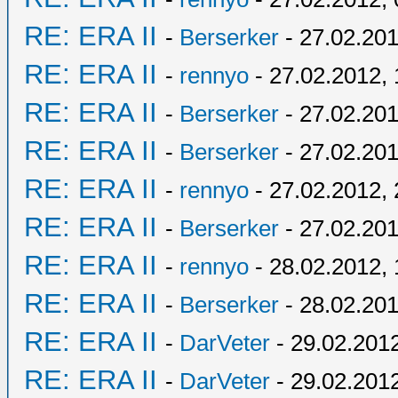
RE: ERA II
-
Berserker
- 27.02.201
RE: ERA II
-
rennyo
- 27.02.2012, 
RE: ERA II
-
Berserker
- 27.02.201
RE: ERA II
-
Berserker
- 27.02.201
RE: ERA II
-
rennyo
- 27.02.2012, 
RE: ERA II
-
Berserker
- 27.02.201
RE: ERA II
-
rennyo
- 28.02.2012, 
RE: ERA II
-
Berserker
- 28.02.201
RE: ERA II
-
DarVeter
- 29.02.2012
RE: ERA II
-
DarVeter
- 29.02.2012