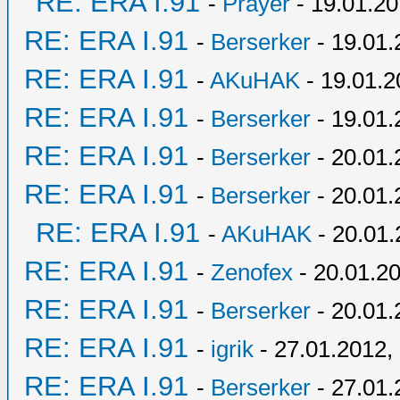
RE: ERA I.91
-
Prayer
- 19.01.20
RE: ERA I.91
-
Berserker
- 19.01.
RE: ERA I.91
-
AKuHAK
- 19.01.2
RE: ERA I.91
-
Berserker
- 19.01.
RE: ERA I.91
-
Berserker
- 20.01.
RE: ERA I.91
-
Berserker
- 20.01.
RE: ERA I.91
-
AKuHAK
- 20.01.
RE: ERA I.91
-
Zenofex
- 20.01.20
RE: ERA I.91
-
Berserker
- 20.01.
RE: ERA I.91
-
igrik
- 27.01.2012,
RE: ERA I.91
-
Berserker
- 27.01.