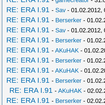
-
gamecreator
- 31.
RE: ERA I.91
-
Sav
- 01.02.2012, 
RE: ERA I.91
-
Berserker
- 01.02.
RE: ERA I.91
-
Sav
- 01.02.2012, 
RE: ERA I.91
-
Berserker
- 01.02.
RE: ERA I.91
-
AKuHAK
- 01.02.2
RE: ERA I.91
-
Berserker
- 01.02.
RE: ERA I.91
-
AKuHAK
- 01.02.2
RE: ERA I.91
-
Berserker
- 01.02.
RE: ERA I.91
-
AKuHAK
- 02.02.
RE: ERA I.91
-
Berserker
- 02.02.