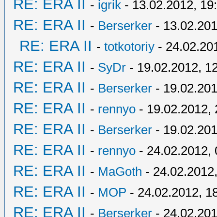
RE: ERA II
-
igrik
- 13.02.2012, 19
RE: ERA II
-
Berserker
- 13.02.201
RE: ERA II
-
totkotoriy
- 24.02.20
RE: ERA II
-
SyDr
- 19.02.2012, 1
RE: ERA II
-
Berserker
- 19.02.201
RE: ERA II
-
rennyo
- 19.02.2012, 
RE: ERA II
-
Berserker
- 19.02.201
RE: ERA II
-
rennyo
- 24.02.2012, 
RE: ERA II
-
MaGoth
- 24.02.2012,
RE: ERA II
-
MOP
- 24.02.2012, 1
RE: ERA II
-
Berserker
- 24.02.201