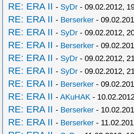
RE: ERA II
-
SyDr
- 09.02.2012, 1
RE: ERA II
-
Berserker
- 09.02.201
RE: ERA II
-
SyDr
- 09.02.2012, 2
RE: ERA II
-
Berserker
- 09.02.201
RE: ERA II
-
SyDr
- 09.02.2012, 2
RE: ERA II
-
SyDr
- 09.02.2012, 2
RE: ERA II
-
Berserker
- 09.02.201
RE: ERA II
-
AKuHAK
- 10.02.2012
RE: ERA II
-
Berserker
- 10.02.201
RE: ERA II
-
Berserker
- 11.02.201