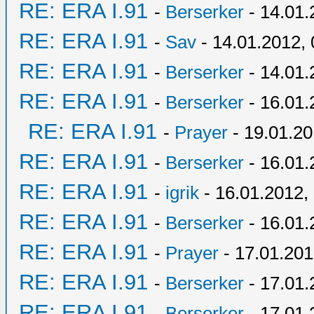
RE: ERA I.91
-
Berserker
- 14.01.
RE: ERA I.91
-
Sav
- 14.01.2012, 
RE: ERA I.91
-
Berserker
- 14.01.
RE: ERA I.91
-
Berserker
- 16.01.
RE: ERA I.91
-
Prayer
- 19.01.20
RE: ERA I.91
-
Berserker
- 16.01.
RE: ERA I.91
-
igrik
- 16.01.2012,
RE: ERA I.91
-
Berserker
- 16.01.
RE: ERA I.91
-
Prayer
- 17.01.201
RE: ERA I.91
-
Berserker
- 17.01.
RE: ERA I.91
-
Berserker
- 17.01.