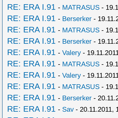
RE: ERA I.91
-
MATRASUS
- 19.
RE: ERA I.91
-
Berserker
- 19.11.
RE: ERA I.91
-
MATRASUS
- 19.
RE: ERA I.91
-
Berserker
- 19.11.
RE: ERA I.91
-
Valery
- 19.11.2011
RE: ERA I.91
-
MATRASUS
- 19.
RE: ERA I.91
-
Valery
- 19.11.2011
RE: ERA I.91
-
MATRASUS
- 19.
RE: ERA I.91
-
Berserker
- 20.11.
RE: ERA I.91
-
Sav
- 20.11.2011, 