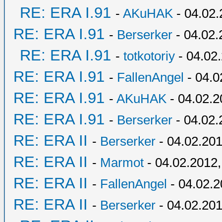
RE: ERA I.91
-
AKuHAK
- 04.02.
RE: ERA I.91
-
Berserker
- 04.02.
RE: ERA I.91
-
totkotoriy
- 04.02
RE: ERA I.91
-
FallenAngel
- 04.0
RE: ERA I.91
-
AKuHAK
- 04.02.2
RE: ERA I.91
-
Berserker
- 04.02.
RE: ERA II
-
Berserker
- 04.02.201
RE: ERA II
-
Marmot
- 04.02.2012,
RE: ERA II
-
FallenAngel
- 04.02.2
RE: ERA II
-
Berserker
- 04.02.201