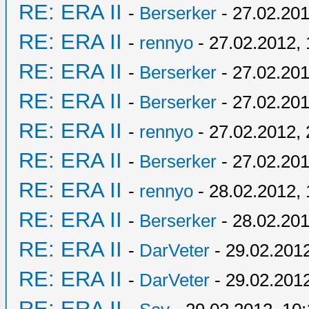
RE: ERA II
-
Berserker
- 27.02.201
RE: ERA II
-
rennyo
- 27.02.2012, 
RE: ERA II
-
Berserker
- 27.02.201
RE: ERA II
-
Berserker
- 27.02.201
RE: ERA II
-
rennyo
- 27.02.2012, 
RE: ERA II
-
Berserker
- 27.02.201
RE: ERA II
-
rennyo
- 28.02.2012, 
RE: ERA II
-
Berserker
- 28.02.201
RE: ERA II
-
DarVeter
- 29.02.2012
RE: ERA II
-
DarVeter
- 29.02.2012
RE: ERA II