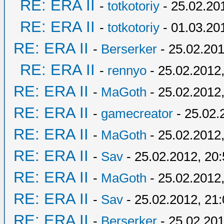
RE: ERA II
-
totkotoriy
- 25.02.20
RE: ERA II
-
totkotoriy
- 01.03.20
RE: ERA II
-
Berserker
- 25.02.201
RE: ERA II
-
rennyo
- 25.02.2012,
RE: ERA II
-
MaGoth
- 25.02.2012,
RE: ERA II
-
gamecreator
- 25.02.
RE: ERA II
-
MaGoth
- 25.02.2012,
RE: ERA II
-
Sav
- 25.02.2012, 20
RE: ERA II
-
MaGoth
- 25.02.2012,
RE: ERA II
-
Sav
- 25.02.2012, 21
RE: ERA II
-
Berserker
- 25.02.201