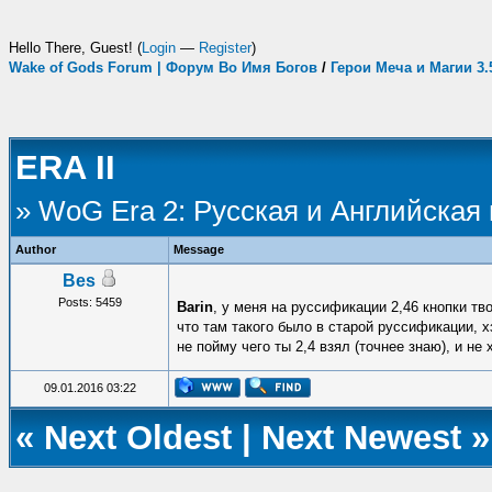
Hello There, Guest! (
Login
—
Register
)
Wake of Gods Forum | Форум Во Имя Богов
/
Герои Меча и Магии 3
ERA II
» WoG Era 2: Русская и Английская
Author
Message
Bes
Posts: 5459
Barin
, у меня на руссификации 2,46 кнопки тв
что там такого было в старой руссификации, х
не пойму чего ты 2,4 взял (точнее знаю), и не
09.01.2016 03:22
«
Next Oldest
|
Next Newest
»