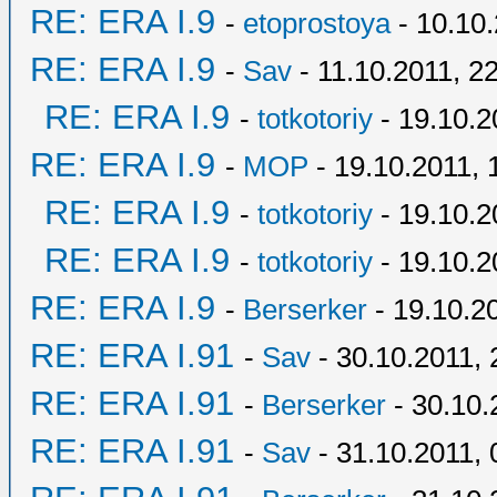
RE: ERA I.9
-
etoprostoya
- 10.10.
RE: ERA I.9
-
Sav
- 11.10.2011, 2
RE: ERA I.9
-
totkotoriy
- 19.10.2
RE: ERA I.9
-
MOP
- 19.10.2011, 
RE: ERA I.9
-
totkotoriy
- 19.10.2
RE: ERA I.9
-
totkotoriy
- 19.10.2
RE: ERA I.9
-
Berserker
- 19.10.2
RE: ERA I.91
-
Sav
- 30.10.2011, 
RE: ERA I.91
-
Berserker
- 30.10.
RE: ERA I.91
-
Sav
- 31.10.2011, 