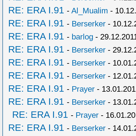
RE: ERA I.91
-
Al_Mualim
- 10.12
RE: ERA I.91
-
Berserker
- 10.12.
RE: ERA I.91
-
barlog
- 29.12.201
RE: ERA I.91
-
Berserker
- 29.12.
RE: ERA I.91
-
Berserker
- 10.01.
RE: ERA I.91
-
Berserker
- 12.01.
RE: ERA I.91
-
Prayer
- 13.01.201
RE: ERA I.91
-
Berserker
- 13.01.
RE: ERA I.91
-
Prayer
- 16.01.20
RE: ERA I.91
-
Berserker
- 14.01.