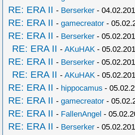
RE: ERA II
-
Berserker
- 04.02.201
RE: ERA II
-
gamecreator
- 05.02.
RE: ERA II
-
Berserker
- 05.02.201
RE: ERA II
-
AKuHAK
- 05.02.201
RE: ERA II
-
Berserker
- 05.02.201
RE: ERA II
-
AKuHAK
- 05.02.201
RE: ERA II
-
hippocamus
- 05.02.2
RE: ERA II
-
gamecreator
- 05.02.
RE: ERA II
-
FallenAngel
- 05.02.2
RE: ERA II
-
Berserker
- 05.02.201