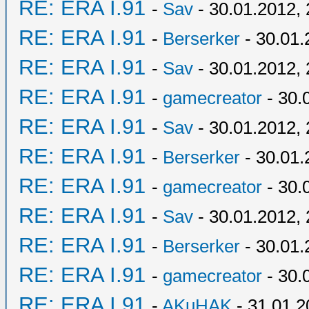
RE: ERA I.91
-
Sav
- 30.01.2012, 
RE: ERA I.91
-
Berserker
- 30.01.
RE: ERA I.91
-
Sav
- 30.01.2012, 
RE: ERA I.91
-
gamecreator
- 30.
RE: ERA I.91
-
Sav
- 30.01.2012, 
RE: ERA I.91
-
Berserker
- 30.01.
RE: ERA I.91
-
gamecreator
- 30.
RE: ERA I.91
-
Sav
- 30.01.2012, 
RE: ERA I.91
-
Berserker
- 30.01.
RE: ERA I.91
-
gamecreator
- 30.
RE: ERA I.91
-
AKuHAK
- 31.01.2