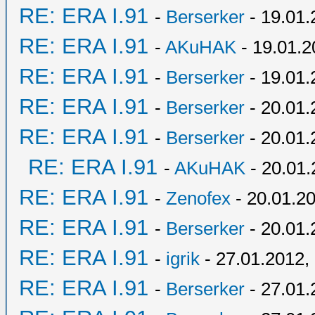
RE: ERA I.91
-
Berserker
- 19.01.
RE: ERA I.91
-
AKuHAK
- 19.01.2
RE: ERA I.91
-
Berserker
- 19.01.
RE: ERA I.91
-
Berserker
- 20.01.
RE: ERA I.91
-
Berserker
- 20.01.
RE: ERA I.91
-
AKuHAK
- 20.01.
RE: ERA I.91
-
Zenofex
- 20.01.20
RE: ERA I.91
-
Berserker
- 20.01.
RE: ERA I.91
-
igrik
- 27.01.2012,
RE: ERA I.91
-
Berserker
- 27.01.