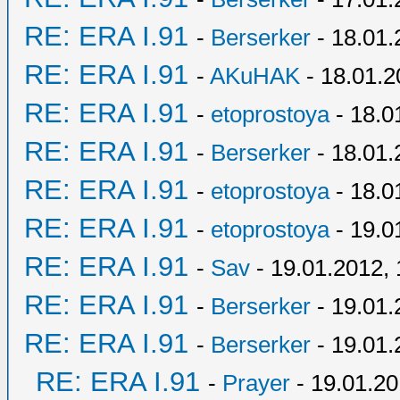
RE: ERA I.91
-
Berserker
- 18.01.
RE: ERA I.91
-
AKuHAK
- 18.01.2
RE: ERA I.91
-
etoprostoya
- 18.0
RE: ERA I.91
-
Berserker
- 18.01.
RE: ERA I.91
-
etoprostoya
- 18.0
RE: ERA I.91
-
etoprostoya
- 19.0
RE: ERA I.91
-
Sav
- 19.01.2012, 
RE: ERA I.91
-
Berserker
- 19.01.
RE: ERA I.91
-
Berserker
- 19.01.
RE: ERA I.91
-
Prayer
- 19.01.20