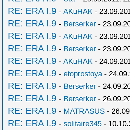
RE: ERA I.9
-
AKuHAK
- 23.09.20
RE: ERA I.9
-
Berserker
- 23.09.2
RE: ERA I.9
-
AKuHAK
- 23.09.20
RE: ERA I.9
-
Berserker
- 23.09.2
RE: ERA I.9
-
AKuHAK
- 24.09.20
RE: ERA I.9
-
etoprostoya
- 24.09.
RE: ERA I.9
-
Berserker
- 24.09.2
RE: ERA I.9
-
Berserker
- 26.09.2
RE: ERA I.9
-
MATRASUS
- 26.09
RE: ERA I.9
-
solitaire345
- 10.10.