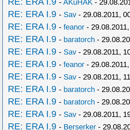
RE: ERA I.9
-
AKuHAK
- 29.08.20
RE: ERA I.9
-
Sav
- 29.08.2011, 0
RE: ERA I.9
-
feanor
- 29.08.2011,
RE: ERA I.9
-
baratorch
- 29.08.20
RE: ERA I.9
-
Sav
- 29.08.2011, 1
RE: ERA I.9
-
feanor
- 29.08.2011,
RE: ERA I.9
-
Sav
- 29.08.2011, 1
RE: ERA I.9
-
baratorch
- 29.08.20
RE: ERA I.9
-
baratorch
- 29.08.20
RE: ERA I.9
-
Sav
- 29.08.2011, 1
RE: ERA I.9
-
Berserker
- 29.08.2