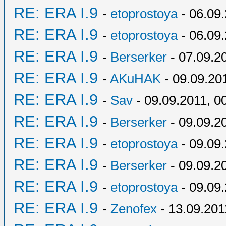
RE: ERA I.9
-
etoprostoya
- 06.09.
RE: ERA I.9
-
etoprostoya
- 06.09.
RE: ERA I.9
-
Berserker
- 07.09.2
RE: ERA I.9
-
AKuHAK
- 09.09.20
RE: ERA I.9
-
Sav
- 09.09.2011, 0
RE: ERA I.9
-
Berserker
- 09.09.2
RE: ERA I.9
-
etoprostoya
- 09.09.
RE: ERA I.9
-
Berserker
- 09.09.2
RE: ERA I.9
-
etoprostoya
- 09.09.
RE: ERA I.9
-
Zenofex
- 13.09.201