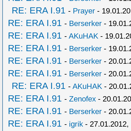
RE: ERA I.91
-
Prayer
- 19.01.20
RE: ERA I.91
-
Berserker
- 19.01.
RE: ERA I.91
-
AKuHAK
- 19.01.2
RE: ERA I.91
-
Berserker
- 19.01.
RE: ERA I.91
-
Berserker
- 20.01.
RE: ERA I.91
-
Berserker
- 20.01.
RE: ERA I.91
-
AKuHAK
- 20.01.
RE: ERA I.91
-
Zenofex
- 20.01.20
RE: ERA I.91
-
Berserker
- 20.01.
RE: ERA I.91
-
igrik
- 27.01.2012,