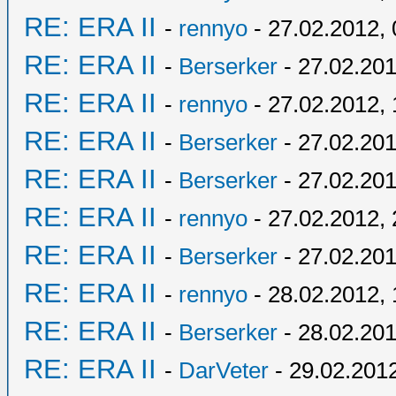
RE: ERA II
-
rennyo
- 27.02.2012, 
RE: ERA II
-
Berserker
- 27.02.201
RE: ERA II
-
rennyo
- 27.02.2012, 
RE: ERA II
-
Berserker
- 27.02.201
RE: ERA II
-
Berserker
- 27.02.201
RE: ERA II
-
rennyo
- 27.02.2012, 
RE: ERA II
-
Berserker
- 27.02.201
RE: ERA II
-
rennyo
- 28.02.2012, 
RE: ERA II
-
Berserker
- 28.02.201
RE: ERA II
-
DarVeter
- 29.02.2012