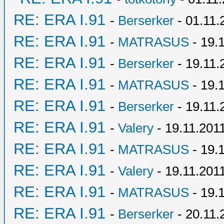
RE: ERA I.91
-
Berserker
- 01.11.
RE: ERA I.91
-
MATRASUS
- 19.
RE: ERA I.91
-
Berserker
- 19.11.
RE: ERA I.91
-
MATRASUS
- 19.
RE: ERA I.91
-
Berserker
- 19.11.
RE: ERA I.91
-
Valery
- 19.11.2011
RE: ERA I.91
-
MATRASUS
- 19.
RE: ERA I.91
-
Valery
- 19.11.2011
RE: ERA I.91
-
MATRASUS
- 19.
RE: ERA I.91
-
Berserker
- 20.11.