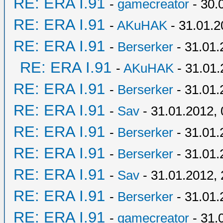
RE: ERA I.91
-
gamecreator
- 30.
RE: ERA I.91
-
AKuHAK
- 31.01.2
RE: ERA I.91
-
Berserker
- 31.01.
RE: ERA I.91
-
AKuHAK
- 31.01.
RE: ERA I.91
-
Berserker
- 31.01.
RE: ERA I.91
-
Sav
- 31.01.2012, 
RE: ERA I.91
-
Berserker
- 31.01.
RE: ERA I.91
-
Berserker
- 31.01.
RE: ERA I.91
-
Sav
- 31.01.2012, 
RE: ERA I.91
-
Berserker
- 31.01.
RE: ERA I.91
-
gamecreator
- 31.