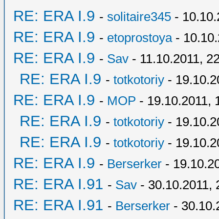
RE: ERA I.9
-
solitaire345
- 10.10.
RE: ERA I.9
-
etoprostoya
- 10.10.
RE: ERA I.9
-
Sav
- 11.10.2011, 2
RE: ERA I.9
-
totkotoriy
- 19.10.2
RE: ERA I.9
-
MOP
- 19.10.2011, 
RE: ERA I.9
-
totkotoriy
- 19.10.2
RE: ERA I.9
-
totkotoriy
- 19.10.2
RE: ERA I.9
-
Berserker
- 19.10.2
RE: ERA I.91
-
Sav
- 30.10.2011, 
RE: ERA I.91
-
Berserker
- 30.10.