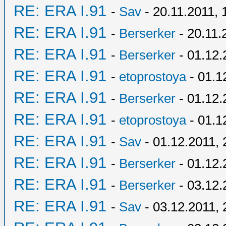
RE: ERA I.91
-
Sav
- 20.11.2011, 
RE: ERA I.91
-
Berserker
- 20.11.
RE: ERA I.91
-
Berserker
- 01.12.
RE: ERA I.91
-
etoprostoya
- 01.1
RE: ERA I.91
-
Berserker
- 01.12.
RE: ERA I.91
-
etoprostoya
- 01.1
RE: ERA I.91
-
Sav
- 01.12.2011, 
RE: ERA I.91
-
Berserker
- 01.12.
RE: ERA I.91
-
Berserker
- 03.12.
RE: ERA I.91
-
Sav
- 03.12.2011, 