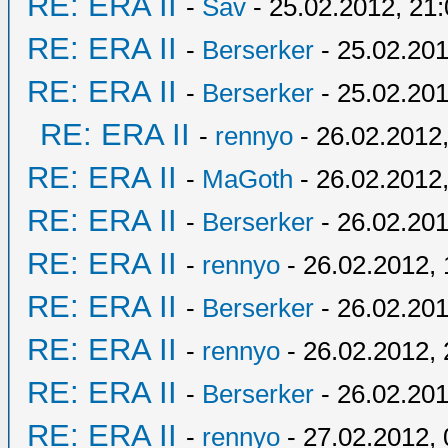
RE: ERA II
-
Sav
- 25.02.2012, 21
RE: ERA II
-
Berserker
- 25.02.201
RE: ERA II
-
Berserker
- 25.02.201
RE: ERA II
-
rennyo
- 26.02.2012,
RE: ERA II
-
MaGoth
- 26.02.2012,
RE: ERA II
-
Berserker
- 26.02.201
RE: ERA II
-
rennyo
- 26.02.2012, 
RE: ERA II
-
Berserker
- 26.02.201
RE: ERA II
-
rennyo
- 26.02.2012, 
RE: ERA II
-
Berserker
- 26.02.201
RE: ERA II
-
rennyo
- 27.02.2012, 