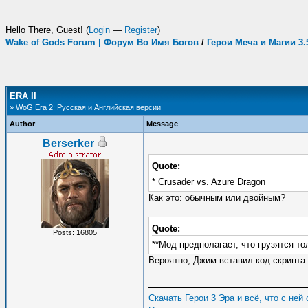
Hello There, Guest! (
Login
—
Register
)
Wake of Gods Forum | Форум Во Имя Богов
/
Герои Меча и Магии 3
ERA II
» WoG Era 2: Русская и Английская версии
Author
Message
Berserker
Quote:
* Crusader vs. Azure Dragon
Как это: обычным или двойным?
Quote:
Posts: 16805
**Мод предполагает, что грузятся то
Вероятно, Джим вставил код скрипта 
Скачать Герои 3 Эра и всё, что с ней