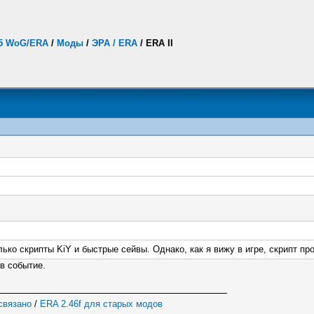
.5 WoG/ERA
/
Моды
/
ЭРА / ERA
/
ERA II
лько скрипты KiY и быстрые сейвы. Однако, как я вижу в игре, скрипт пр
в событие.
 связано
/
ERA 2.46f для старых модов