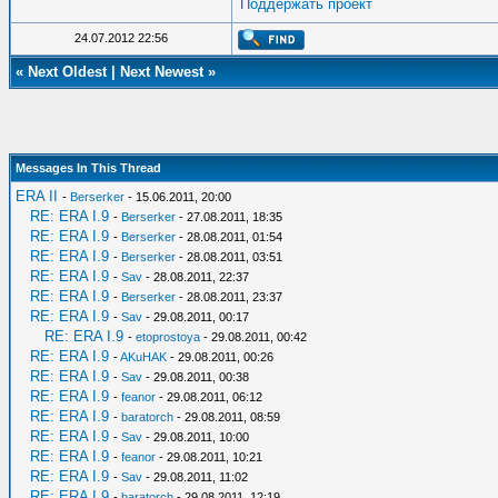
Поддержать проект
24.07.2012 22:56
«
Next Oldest
|
Next Newest
»
Messages In This Thread
ERA II
-
Berserker
- 15.06.2011, 20:00
RE: ERA I.9
-
Berserker
- 27.08.2011, 18:35
RE: ERA I.9
-
Berserker
- 28.08.2011, 01:54
RE: ERA I.9
-
Berserker
- 28.08.2011, 03:51
RE: ERA I.9
-
Sav
- 28.08.2011, 22:37
RE: ERA I.9
-
Berserker
- 28.08.2011, 23:37
RE: ERA I.9
-
Sav
- 29.08.2011, 00:17
RE: ERA I.9
-
etoprostoya
- 29.08.2011, 00:42
RE: ERA I.9
-
AKuHAK
- 29.08.2011, 00:26
RE: ERA I.9
-
Sav
- 29.08.2011, 00:38
RE: ERA I.9
-
feanor
- 29.08.2011, 06:12
RE: ERA I.9
-
baratorch
- 29.08.2011, 08:59
RE: ERA I.9
-
Sav
- 29.08.2011, 10:00
RE: ERA I.9
-
feanor
- 29.08.2011, 10:21
RE: ERA I.9
-
Sav
- 29.08.2011, 11:02
RE: ERA I.9
-
baratorch
- 29.08.2011, 12:19