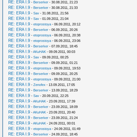
RE: ERA I.9
-
Berserker
- 30.08.2011, 21:23
RE: ERA I.9
-
Berserker
- 30.08.2011, 21:33
RE: ERA I.9
-
Sav
- 31.08.2011, 21:56
RE: ERA I.9
-
Sav
- 01.09.2011, 21:04
RE: ERA I.9
-
etoprostoya
- 06.09.2011, 20:12
RE: ERA I.9
-
Berserker
- 06.09.2011, 20:26
RE: ERA I.9
-
etoprostoya
- 06.09.2011, 20:38
RE: ERA I.9
-
etoprostoya
- 06.09.2011, 23:06
RE: ERA I.9
-
Berserker
- 07.09.2011, 18:45
RE: ERA I.9
-
AKuHAK
- 09.09.2011, 00:03
RE: ERA I.9
-
Sav
- 09.09.2011, 00:25
RE: ERA I.9
-
Berserker
- 09.09.2011, 01:21
RE: ERA I.9
-
etoprostoya
- 09.09.2011, 19:53
RE: ERA I.9
-
Berserker
- 09.09.2011, 20:25
RE: ERA I.9
-
etoprostoya
- 09.09.2011, 21:00
RE: ERA I.9
-
Zenofex
- 13.09.2011, 17:05
RE: ERA I.9
-
Berserker
- 13.09.2011, 18:29
RE: ERA I.9
-
Sav
- 20.09.2011, 22:25
RE: ERA I.9
-
AKuHAK
- 23.09.2011, 17:39
RE: ERA I.9
-
Berserker
- 23.09.2011, 18:09
RE: ERA I.9
-
AKuHAK
- 23.09.2011, 20:40
RE: ERA I.9
-
Berserker
- 23.09.2011, 21:24
RE: ERA I.9
-
AKuHAK
- 24.09.2011, 00:01
RE: ERA I.9
-
etoprostoya
- 24.09.2011, 01:49
RE: ERA I.9
-
Berserker
- 24.09.2011, 18:45