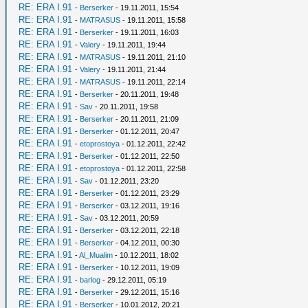
RE: ERA I.91
-
Berserker
- 19.11.2011, 15:54
RE: ERA I.91
-
MATRASUS
- 19.11.2011, 15:58
RE: ERA I.91
-
Berserker
- 19.11.2011, 16:03
RE: ERA I.91
-
Valery
- 19.11.2011, 19:44
RE: ERA I.91
-
MATRASUS
- 19.11.2011, 21:10
RE: ERA I.91
-
Valery
- 19.11.2011, 21:44
RE: ERA I.91
-
MATRASUS
- 19.11.2011, 22:14
RE: ERA I.91
-
Berserker
- 20.11.2011, 19:48
RE: ERA I.91
-
Sav
- 20.11.2011, 19:58
RE: ERA I.91
-
Berserker
- 20.11.2011, 21:09
RE: ERA I.91
-
Berserker
- 01.12.2011, 20:47
RE: ERA I.91
-
etoprostoya
- 01.12.2011, 22:42
RE: ERA I.91
-
Berserker
- 01.12.2011, 22:50
RE: ERA I.91
-
etoprostoya
- 01.12.2011, 22:58
RE: ERA I.91
-
Sav
- 01.12.2011, 23:20
RE: ERA I.91
-
Berserker
- 01.12.2011, 23:29
RE: ERA I.91
-
Berserker
- 03.12.2011, 19:16
RE: ERA I.91
-
Sav
- 03.12.2011, 20:59
RE: ERA I.91
-
Berserker
- 03.12.2011, 22:18
RE: ERA I.91
-
Berserker
- 04.12.2011, 00:30
RE: ERA I.91
-
Al_Mualim
- 10.12.2011, 18:02
RE: ERA I.91
-
Berserker
- 10.12.2011, 19:09
RE: ERA I.91
-
barlog
- 29.12.2011, 05:19
RE: ERA I.91
-
Berserker
- 29.12.2011, 15:16
RE: ERA I.91
-
Berserker
- 10.01.2012, 20:21