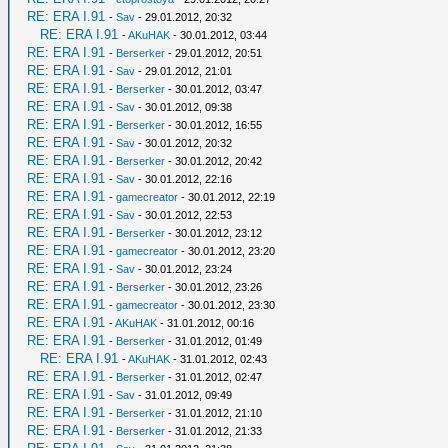
RE: ERA I.91
-
Sav
- 29.01.2012, 20:32
RE: ERA I.91
-
AKuHAK
- 30.01.2012, 03:44
RE: ERA I.91
-
Berserker
- 29.01.2012, 20:51
RE: ERA I.91
-
Sav
- 29.01.2012, 21:01
RE: ERA I.91
-
Berserker
- 30.01.2012, 03:47
RE: ERA I.91
-
Sav
- 30.01.2012, 09:38
RE: ERA I.91
-
Berserker
- 30.01.2012, 16:55
RE: ERA I.91
-
Sav
- 30.01.2012, 20:32
RE: ERA I.91
-
Berserker
- 30.01.2012, 20:42
RE: ERA I.91
-
Sav
- 30.01.2012, 22:16
RE: ERA I.91
-
gamecreator
- 30.01.2012, 22:19
RE: ERA I.91
-
Sav
- 30.01.2012, 22:53
RE: ERA I.91
-
Berserker
- 30.01.2012, 23:12
RE: ERA I.91
-
gamecreator
- 30.01.2012, 23:20
RE: ERA I.91
-
Sav
- 30.01.2012, 23:24
RE: ERA I.91
-
Berserker
- 30.01.2012, 23:26
RE: ERA I.91
-
gamecreator
- 30.01.2012, 23:30
RE: ERA I.91
-
AKuHAK
- 31.01.2012, 00:16
RE: ERA I.91
-
Berserker
- 31.01.2012, 01:49
RE: ERA I.91
-
AKuHAK
- 31.01.2012, 02:43
RE: ERA I.91
-
Berserker
- 31.01.2012, 02:47
RE: ERA I.91
-
Sav
- 31.01.2012, 09:49
RE: ERA I.91
-
Berserker
- 31.01.2012, 21:10
RE: ERA I.91
-
Berserker
- 31.01.2012, 21:33