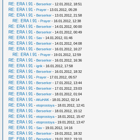
RE: ERA I.91
-
Berserker
- 12.01.2012, 18:51
RE: ERA I.91
-
Prayer
- 13.01.2012, 05:28
RE: ERA I.91
-
Berserker
- 13.01.2012, 21:58
RE: ERA I.91
-
Prayer
- 16.01.2012, 12:38
RE: ERA I.91
-
Berserker
- 14.01.2012, 00:00
RE: ERA I.91
-
Berserker
- 14.01.2012, 00:49
RE: ERA I.91
-
Sav
- 14.01.2012, 01:46
RE: ERA I.91
-
Berserker
- 14.01.2012, 04:08
RE: ERA I.91
-
Berserker
- 16.01.2012, 16:27
RE: ERA I.91
-
Prayer
- 19.01.2012, 12:59
RE: ERA I.91
-
Berserker
- 16.01.2012, 16:36
RE: ERA I.91
-
igrik
- 16.01.2012, 17:58
RE: ERA I.91
-
Berserker
- 16.01.2012, 18:32
RE: ERA I.91
-
Prayer
- 17.01.2012, 05:57
RE: ERA I.91
-
Berserker
- 17.01.2012, 13:44
RE: ERA I.91
-
Berserker
- 17.01.2012, 23:03
RE: ERA I.91
-
Berserker
- 18.01.2012, 01:04
RE: ERA I.91
-
AKuHAK
- 18.01.2012, 02:14
RE: ERA I.91
-
etoprostoya
- 18.01.2012, 12:41
RE: ERA I.91
-
Berserker
- 18.01.2012, 15:12
RE: ERA I.91
-
etoprostoya
- 18.01.2012, 15:47
RE: ERA I.91
-
etoprostoya
- 19.01.2012, 13:47
RE: ERA I.91
-
Sav
- 19.01.2012, 14:16
RE: ERA I.91
-
Berserker
- 19.01.2012, 18:32
RE: ERA I.91
-
Berserker
- 19.01.2012, 19:10