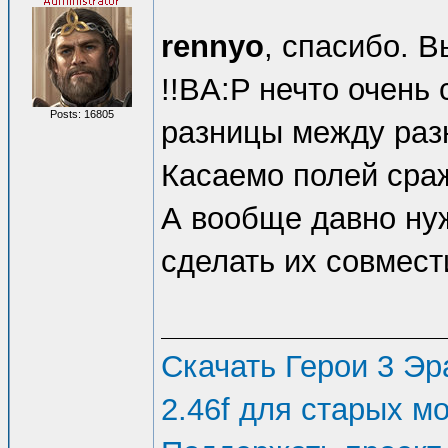
rennyo
, спасибо. 
!!BA:P нечто очень
Posts: 16805
разницы между раз
Касаемо полей сраж
А вообще давно ну
сделать их совмес
Скачать Герои 3 Эра
2.46f для старых м