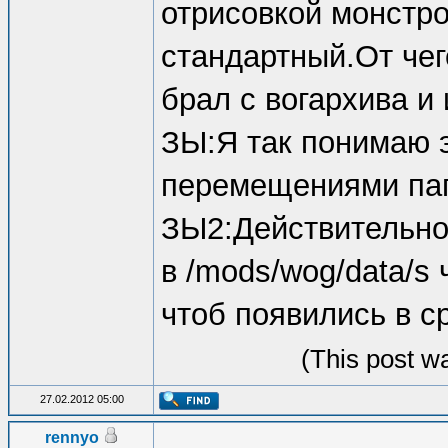
отрисовкой монстр
стандартный.От чег
брал с вогархива и
ЗЫ:Я так понимаю э
перемещениями папо
ЗЫ2:Действительно
в /mods/wog/data/s 
чтоб появились в ср
(This post w
27.02.2012 05:00
rennyo