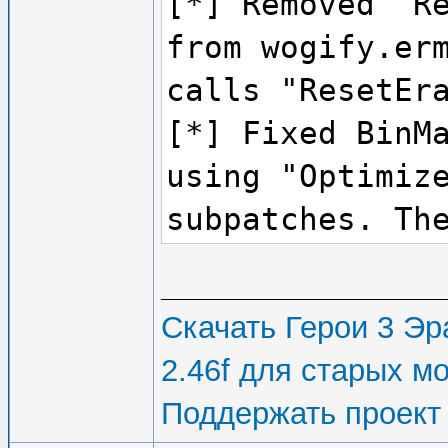
[*] Removed "R
from wogify.er
calls "ResetEr
[*] Fixed BinM
using "Optimiz
subpatches. Th
in general.
[-] Fixed "qui
Скачать Герои 3 Эра
(Saving game d
2.46f для старых м
in disabling E
Поддержать проект
entering the c