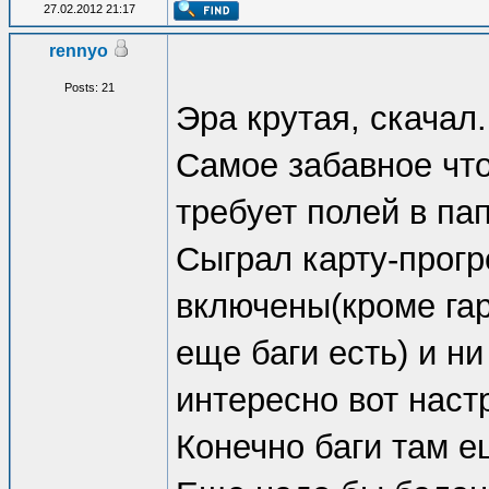
27.02.2012 21:17
[-] Fixed inte
rennyo
mod.
Posts: 21
Эра крутая, скачал.
[-] Fixed Era'
Самое забавное что
not cleared on
требует полей в пап
[!] Need testi
Сыграл карту-прогр
включены(кроме гар
еще баги есть) и ни
интересно вот нас
Конечно баги там е