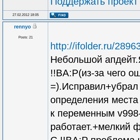
Поддержать проект
27.02.2012 18:05
rennyo
Posts: 21
http://ifolder.ru/289
Небольшой апдейт.Я
!!BA:P(из-за чего о
=).Исправил+убрал
определения места
к переменным v998
работает.+мелкий ф