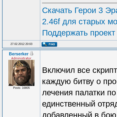
Скачать Герои 3 Эра
2.46f для старых м
Поддержать проект
27.02.2012 20:03
Berserker
Включил все скрип
каждую битву о про
Posts: 16805
лечения палатки по
единственный отряд
добавленный в бою,