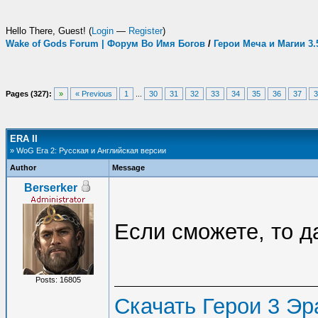
Hello There, Guest! (
Login
—
Register
)
Wake of Gods Forum | Форум Во Имя Богов
/
Герои Меча и Магии 3
Pages (327):
»
« Previous
1
...
30
31
32
33
34
35
36
37
3
ERA II
» WoG Era 2: Русская и Английская версии
Author
Message
Berserker
Если сможете, то д
Posts: 16805
Скачать Герои 3 Эра