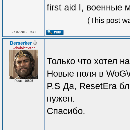
first aid I, военны
(This post w
27.02.2012 19:41
Berserker
Только что хотел н
Новые поля в WoG\d
Posts: 16805
P.S Да, ResetEra б
нужен.
Спасибо.