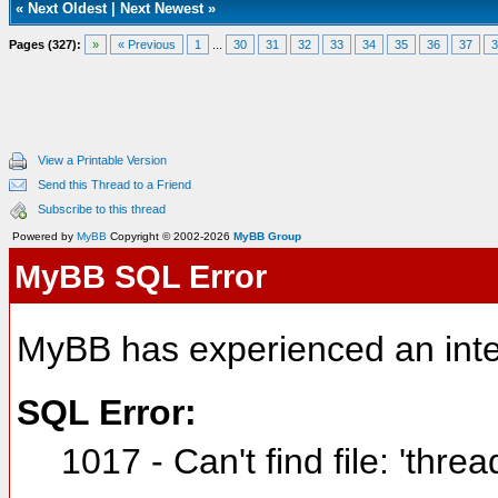
«
Next Oldest
|
Next Newest
»
Pages (327):
»
« Previous
1
...
30
31
32
33
34
35
36
37
3
View a Printable Version
Send this Thread to a Friend
Subscribe to this thread
Powered by
MyBB
Copyright © 2002-2026
MyBB Group
MyBB SQL Error
MyBB has experienced an inte
SQL Error:
1017 - Can't find file: 'thre