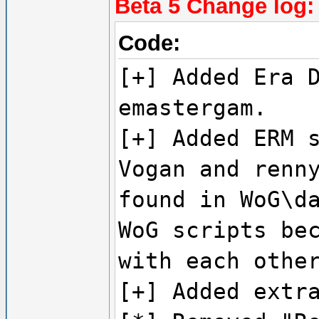
Beta 5 Change log:
Code:
[+] Added Era 
emastergam.
[+] Added ERM 
Vogan and renn
found in WoG\d
WoG scripts be
with each othe
[+] Added extr