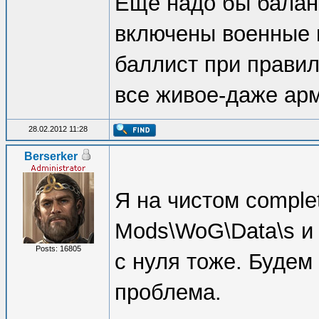
Еще надо бы баланс
включены военные 
баллист при правил
все живое-даже арм
28.02.2012 11:28
Berserker
Я на чистом comple
Mods\WoG\Data\s и 
Posts: 16805
с нуля тоже. Будем
проблема.