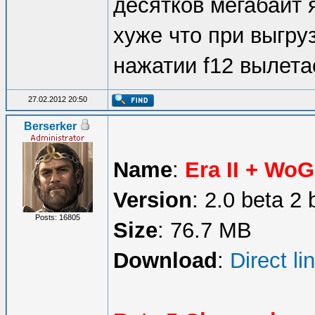
десятков мегабайт 
хуже что при выгруз
нажатии f12 вылетает
27.02.2012 20:50
Berserker
Name
:
Era II + WoG
Version
: 2.0 beta 2 
Posts: 16805
Size
: 76.7 MB
Download
:
Direct li