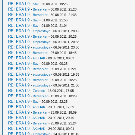
RE: ERA I.9
-
Sav
- 30.08.2011, 19:25
RE: ERA I.9
-
Berserker
- 30.08.2011, 21:23
RE: ERA I.9
-
Berserker
- 30.08.2011, 21:33
RE: ERA I.9
-
Sav
- 31.08.2011, 21:56
RE: ERA I.9
-
Sav
- 01.09.2011, 21:04
RE: ERA I.9
-
etoprostoya
- 06.09.2011, 20:12
RE: ERA I.9
-
Berserker
- 06.09.2011, 20:26
RE: ERA I.9
-
etoprostoya
- 06.09.2011, 20:38
RE: ERA I.9
-
etoprostoya
- 06.09.2011, 23:06
RE: ERA I.9
-
Berserker
- 07.09.2011, 18:45
RE: ERA I.9
-
AKuHAK
- 09.09.2011, 00:03
RE: ERA I.9
-
Sav
- 09.09.2011, 00:25
RE: ERA I.9
-
Berserker
- 09.09.2011, 01:21
RE: ERA I.9
-
etoprostoya
- 09.09.2011, 19:53
RE: ERA I.9
-
Berserker
- 09.09.2011, 20:25
RE: ERA I.9
-
etoprostoya
- 09.09.2011, 21:00
RE: ERA I.9
-
Zenofex
- 13.09.2011, 17:05
RE: ERA I.9
-
Berserker
- 13.09.2011, 18:29
RE: ERA I.9
-
Sav
- 20.09.2011, 22:25
RE: ERA I.9
-
AKuHAK
- 23.09.2011, 17:39
RE: ERA I.9
-
Berserker
- 23.09.2011, 18:09
RE: ERA I.9
-
AKuHAK
- 23.09.2011, 20:40
RE: ERA I.9
-
Berserker
- 23.09.2011, 21:24
RE: ERA I.9
-
AKuHAK
- 24.09.2011, 00:01
RE: ERA I.9
-
etoprostoya
- 24.09.2011, 01:49