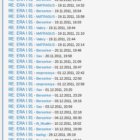
RE: ERA I.91
-
MATRASUS
- 19.11.2011, 14:32
RE: ERA I.91
-
Berserker
- 19.11.2011, 15:54
RE: ERA I.91
-
MATRASUS
- 19.11.2011, 15:58
RE: ERA I.91
-
Berserker
- 19.11.2011, 16:03
RE: ERA I.91
-
Valery
- 19.11.2011, 19:44
RE: ERA I.91
-
MATRASUS
- 19.11.2011, 21:10
RE: ERA I.91
-
Valery
- 19.11.2011, 21:44
RE: ERA I.91
-
MATRASUS
- 19.11.2011, 22:14
RE: ERA I.91
-
Berserker
- 20.11.2011, 19:48
RE: ERA I.91
-
Sav
- 20.11.2011, 19:58
RE: ERA I.91
-
Berserker
- 20.11.2011, 21:09
RE: ERA I.91
-
Berserker
- 01.12.2011, 20:47
RE: ERA I.91
-
etoprostoya
- 01.12.2011, 22:42
RE: ERA I.91
-
Berserker
- 01.12.2011, 22:50
RE: ERA I.91
-
etoprostoya
- 01.12.2011, 22:58
RE: ERA I.91
-
Sav
- 01.12.2011, 23:20
RE: ERA I.91
-
Berserker
- 01.12.2011, 23:29
RE: ERA I.91
-
Berserker
- 03.12.2011, 19:16
RE: ERA I.91
-
Sav
- 03.12.2011, 20:59
RE: ERA I.91
-
Berserker
- 03.12.2011, 22:18
RE: ERA I.91
-
Berserker
- 04.12.2011, 00:30
RE: ERA I.91
-
Al_Mualim
- 10.12.2011, 18:02
RE: ERA I.91
-
Berserker
- 10.12.2011, 19:09
RE: ERA I.91
-
barlog
- 29.12.2011, 05:19