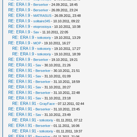
RE: ERA I.9
-
Berserker
- 24.09.2011, 18:45
RE: ERA I.9
-
Berserker
- 26.09.2011, 23:24
RE: ERA I.9
-
MATRASUS
- 26.09.2011, 23:48
RE: ERA I.9
-
solitaire345
- 10.10.2011, 09:22
RE: ERA I.9
-
etoprostoya
- 10.10.2011, 10:38
RE: ERA I.9
-
Sav
- 11.10.2011, 22:05
RE: ERA I.9
-
totkotoriy
- 19.10.2011, 13:29
RE: ERA I.9
-
MOP
- 19.10.2011, 16:27
RE: ERA I.9
-
totkotoriy
- 19.10.2011, 17:27
RE: ERA I.9
-
totkotoriy
- 19.10.2011, 18:39
RE: ERA I.9
-
Berserker
- 19.10.2011, 19:21
RE: ERA I.91
-
Sav
- 30.10.2011, 21:26
RE: ERA I.91
-
Berserker
- 30.10.2011, 21:51
RE: ERA I.91
-
Sav
- 31.10.2011, 01:09
RE: ERA I.91
-
Berserker
- 31.10.2011, 18:59
RE: ERA I.91
-
Sav
- 31.10.2011, 20:27
RE: ERA I.91
-
Berserker
- 31.10.2011, 22:48
RE: ERA I.91
-
Sav
- 31.10.2011, 23:18
RE: ERA I.91
-
GrayFace
- 07.12.2011, 02:44
RE: ERA I.91
-
Berserker
- 31.10.2011, 23:45
RE: ERA I.91
-
Sav
- 31.10.2011, 23:49
RE: ERA I.91
-
totkotoriy
- 01.11.2011, 07:12
RE: ERA I.91
-
Berserker
- 01.11.2011, 16:06
RE: ERA I.91
-
totkotoriy
- 01.11.2011, 19:37
RE: ERA I.91
-
Berserker
- 01.11.2011, 21:06