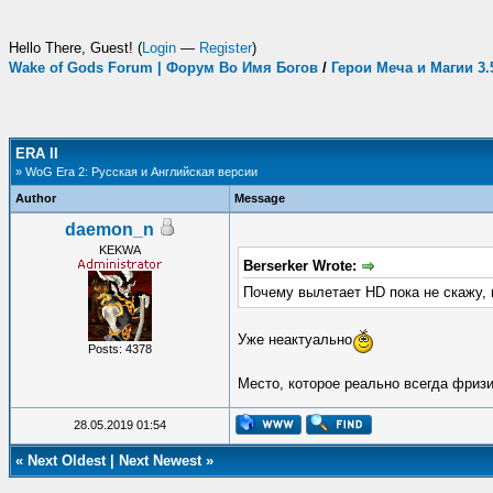
Hello There, Guest! (
Login
—
Register
)
Wake of Gods Forum | Форум Во Имя Богов
/
Герои Меча и Магии 3
ERA II
» WoG Era 2: Русская и Английская версии
Author
Message
daemon_n
KEKWA
Berserker Wrote:
Почему вылетает HD пока не скажу, 
Уже неактуально
Posts: 4378
Место, которое реально всегда фризи
28.05.2019 01:54
«
Next Oldest
|
Next Newest
»