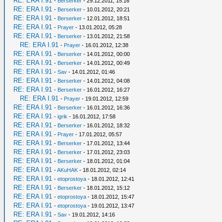
RE: ERA I.91
-
Berserker
- 29.12.2011, 15:16
RE: ERA I.91
-
Berserker
- 10.01.2012, 20:21
RE: ERA I.91
-
Berserker
- 12.01.2012, 18:51
RE: ERA I.91
-
Prayer
- 13.01.2012, 05:28
RE: ERA I.91
-
Berserker
- 13.01.2012, 21:58
RE: ERA I.91
-
Prayer
- 16.01.2012, 12:38
RE: ERA I.91
-
Berserker
- 14.01.2012, 00:00
RE: ERA I.91
-
Berserker
- 14.01.2012, 00:49
RE: ERA I.91
-
Sav
- 14.01.2012, 01:46
RE: ERA I.91
-
Berserker
- 14.01.2012, 04:08
RE: ERA I.91
-
Berserker
- 16.01.2012, 16:27
RE: ERA I.91
-
Prayer
- 19.01.2012, 12:59
RE: ERA I.91
-
Berserker
- 16.01.2012, 16:36
RE: ERA I.91
-
igrik
- 16.01.2012, 17:58
RE: ERA I.91
-
Berserker
- 16.01.2012, 18:32
RE: ERA I.91
-
Prayer
- 17.01.2012, 05:57
RE: ERA I.91
-
Berserker
- 17.01.2012, 13:44
RE: ERA I.91
-
Berserker
- 17.01.2012, 23:03
RE: ERA I.91
-
Berserker
- 18.01.2012, 01:04
RE: ERA I.91
-
AKuHAK
- 18.01.2012, 02:14
RE: ERA I.91
-
etoprostoya
- 18.01.2012, 12:41
RE: ERA I.91
-
Berserker
- 18.01.2012, 15:12
RE: ERA I.91
-
etoprostoya
- 18.01.2012, 15:47
RE: ERA I.91
-
etoprostoya
- 19.01.2012, 13:47
RE: ERA I.91
-
Sav
- 19.01.2012, 14:16