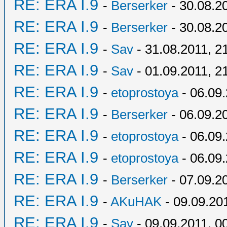
RE: ERA I.9
-
Berserker
- 30.08.2
RE: ERA I.9
-
Berserker
- 30.08.2
RE: ERA I.9
-
Sav
- 31.08.2011, 2
RE: ERA I.9
-
Sav
- 01.09.2011, 2
RE: ERA I.9
-
etoprostoya
- 06.09.
RE: ERA I.9
-
Berserker
- 06.09.2
RE: ERA I.9
-
etoprostoya
- 06.09.
RE: ERA I.9
-
etoprostoya
- 06.09.
RE: ERA I.9
-
Berserker
- 07.09.2
RE: ERA I.9
-
AKuHAK
- 09.09.20
RE: ERA I.9
-
Sav
- 09.09.2011, 0