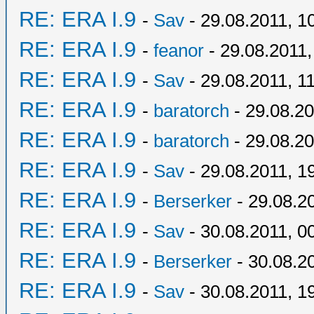
RE: ERA I.9
-
Sav
- 29.08.2011, 1
RE: ERA I.9
-
feanor
- 29.08.2011,
RE: ERA I.9
-
Sav
- 29.08.2011, 1
RE: ERA I.9
-
baratorch
- 29.08.20
RE: ERA I.9
-
baratorch
- 29.08.20
RE: ERA I.9
-
Sav
- 29.08.2011, 1
RE: ERA I.9
-
Berserker
- 29.08.2
RE: ERA I.9
-
Sav
- 30.08.2011, 0
RE: ERA I.9
-
Berserker
- 30.08.2
RE: ERA I.9
-
Sav
- 30.08.2011, 1