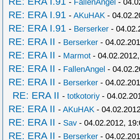
RE: ERA I.91
-
FallenAngel
- 04.0
RE: ERA I.91
-
AKuHAK
- 04.02.2
RE: ERA I.91
-
Berserker
- 04.02.
RE: ERA II
-
Berserker
- 04.02.201
RE: ERA II
-
Marmot
- 04.02.2012,
RE: ERA II
-
FallenAngel
- 04.02.2
RE: ERA II
-
Berserker
- 04.02.201
RE: ERA II
-
totkotoriy
- 04.02.20
RE: ERA II
-
AKuHAK
- 04.02.2012
RE: ERA II
-
Sav
- 04.02.2012, 19
RE: ERA II
-
Berserker
- 04.02.201