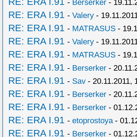
RE: ERA I.91
-
Berserker
- 19.11.
RE: ERA I.91
-
Valery
- 19.11.2011
RE: ERA I.91
-
MATRASUS
- 19.
RE: ERA I.91
-
Valery
- 19.11.2011
RE: ERA I.91
-
MATRASUS
- 19.
RE: ERA I.91
-
Berserker
- 20.11.
RE: ERA I.91
-
Sav
- 20.11.2011, 
RE: ERA I.91
-
Berserker
- 20.11.
RE: ERA I.91
-
Berserker
- 01.12.
RE: ERA I.91
-
etoprostoya
- 01.1
RE: ERA I.91
-
Berserker
- 01.12.