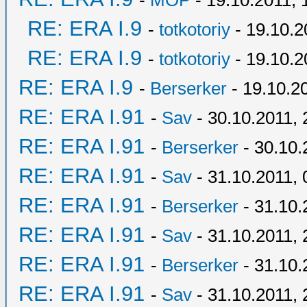
-
MOP
- 19.10.2011, 
RE: ERA I.9
-
totkotoriy
- 19.10.2
RE: ERA I.9
-
totkotoriy
- 19.10.2
RE: ERA I.9
-
Berserker
- 19.10.2
RE: ERA I.91
-
Sav
- 30.10.2011, 
RE: ERA I.91
-
Berserker
- 30.10.
RE: ERA I.91
-
Sav
- 31.10.2011, 
RE: ERA I.91
-
Berserker
- 31.10.
RE: ERA I.91
-
Sav
- 31.10.2011, 
RE: ERA I.91
-
Berserker
- 31.10.
RE: ERA I.91
-
Sav
- 31.10.2011, 