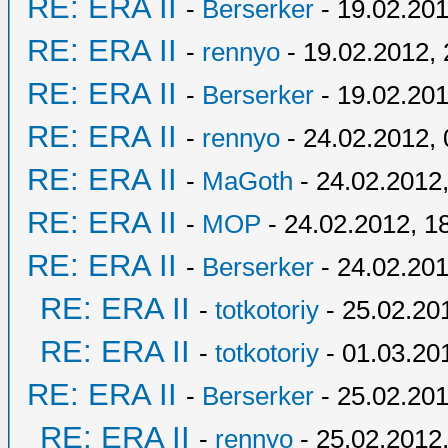
RE: ERA II
-
Berserker
- 19.02.201
RE: ERA II
-
rennyo
- 19.02.2012, 
RE: ERA II
-
Berserker
- 19.02.201
RE: ERA II
-
rennyo
- 24.02.2012, 
RE: ERA II
-
MaGoth
- 24.02.2012,
RE: ERA II
-
MOP
- 24.02.2012, 1
RE: ERA II
-
Berserker
- 24.02.201
RE: ERA II
-
totkotoriy
- 25.02.20
RE: ERA II
-
totkotoriy
- 01.03.20
RE: ERA II
-
Berserker
- 25.02.201
RE: ERA II
-
rennyo
- 25.02.2012,