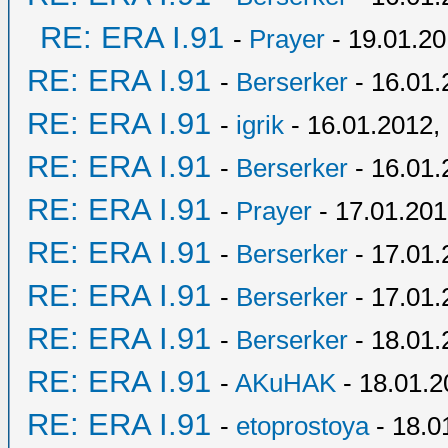
RE: ERA I.91
-
Prayer
- 19.01.20
RE: ERA I.91
-
Berserker
- 16.01.
RE: ERA I.91
-
igrik
- 16.01.2012,
RE: ERA I.91
-
Berserker
- 16.01.
RE: ERA I.91
-
Prayer
- 17.01.201
RE: ERA I.91
-
Berserker
- 17.01.
RE: ERA I.91
-
Berserker
- 17.01.
RE: ERA I.91
-
Berserker
- 18.01.
RE: ERA I.91
-
AKuHAK
- 18.01.2
RE: ERA I.91
-
etoprostoya
- 18.0