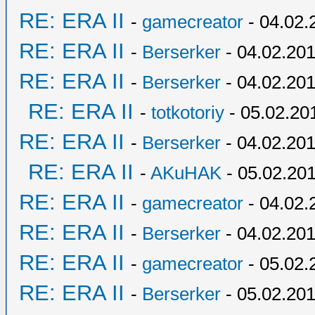
RE: ERA II
-
gamecreator
- 04.02.
RE: ERA II
-
Berserker
- 04.02.201
RE: ERA II
-
Berserker
- 04.02.201
RE: ERA II
-
totkotoriy
- 05.02.20
RE: ERA II
-
Berserker
- 04.02.201
RE: ERA II
-
AKuHAK
- 05.02.201
RE: ERA II
-
gamecreator
- 04.02.
RE: ERA II
-
Berserker
- 04.02.201
RE: ERA II
-
gamecreator
- 05.02.
RE: ERA II
-
Berserker
- 05.02.201