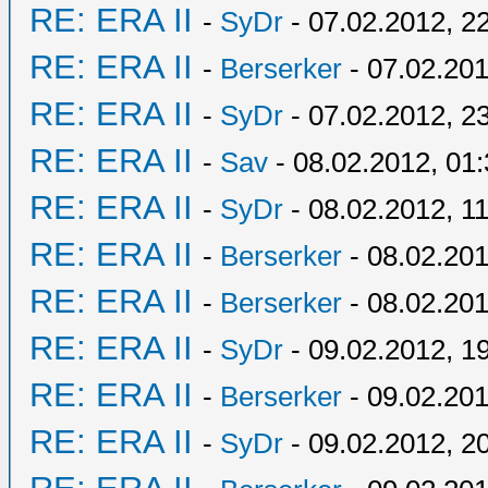
RE: ERA II
-
SyDr
- 07.02.2012, 2
RE: ERA II
-
Berserker
- 07.02.201
RE: ERA II
-
SyDr
- 07.02.2012, 2
RE: ERA II
-
Sav
- 08.02.2012, 01
RE: ERA II
-
SyDr
- 08.02.2012, 1
RE: ERA II
-
Berserker
- 08.02.201
RE: ERA II
-
Berserker
- 08.02.201
RE: ERA II
-
SyDr
- 09.02.2012, 1
RE: ERA II
-
Berserker
- 09.02.201
RE: ERA II
-
SyDr
- 09.02.2012, 2