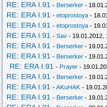
RE: ERA I.91
-
Berserker
- 18.01.
RE: ERA I.91
-
etoprostoya
- 18.0
RE: ERA I.91
-
etoprostoya
- 19.0
RE: ERA I.91
-
Sav
- 19.01.2012, 
RE: ERA I.91
-
Berserker
- 19.01.
RE: ERA I.91
-
Berserker
- 19.01.
RE: ERA I.91
-
Prayer
- 19.01.20
RE: ERA I.91
-
Berserker
- 19.01.
RE: ERA I.91
-
AKuHAK
- 19.01.2
RE: ERA I.91
-
Berserker
- 19.01.