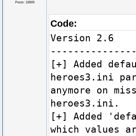
Posts: 16805
Code:
Version 2.6
--------------
[+] Added defa
heroes3.ini pa
anymore on mis
heroes3.ini.
[+] Added 'def
which values a