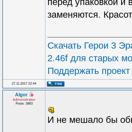
(F11 key).
перед упаковкой и 
On calling Era
заменяются. Красота
parameters), p
Debug\Era fold
Скачать Герои 3 Эра
files,
2.46f для старых м
containing ful
Поддержать проект
information. R
27.11.2017 22:44
carried out on
Algor
Posts: 3883
!!SN:L^era.dll
И не мешало бы об
Ay1/^GenerateD