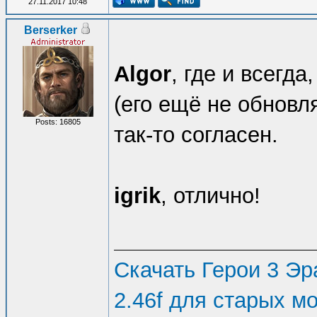
27.11.2017 10:48
Berserker
Algor
, где и всегда,
(его ещё не обновля
Posts: 16805
так-то согласен.
igrik
, отлично!
Скачать Герои 3 Эра
2.46f для старых м