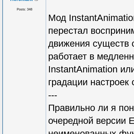
Posts: 348
Мод InstantAnimati
перестал восприни
движения существ 
работает в медлен
InstantAnimation и
градации настроек 
---
Правильно ли я пон
очередной версии 
неименованных фун