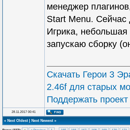
existing numbe
менеджер плагинов,
to get number 
Start Menu. Сейчас
Unnamed functi
Игрика, небольшая 
still working.
запускаю сборку (о
Example: !!FU(
Скачать Герои 3 Эра
function which
2.46f для старых м
script users w
Поддержать проект
event.
28.11.2017 00:41
Example: !?FU(
«
Next Oldest
|
Next Newest
»