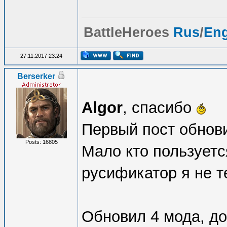
generate debug
BattleHeroes
Rus
/
En
tracking info
27.11.2017 23:24
[+] Functions 
Berserker
time you use "
Algor
, спасибо
commands, a ne
Первый пост обнов
95000+ range i
Posts: 16805
Мало кто пользуетс
inside bracket
русификатор я не т
are replaced b
already has as
Обновил 4 мода, д