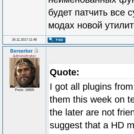
будет патчить все 
модах новой утили
26.11.2017 21:48
Berserker
Quote:
I got all plugins from
Posts: 16805
them this week on te
the later are not fr
suggest that a HD m