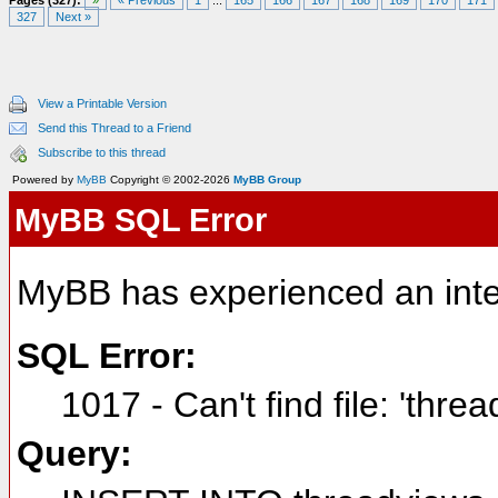
Pages (327):
»
« Previous
1
...
165
166
167
168
169
170
171
327
Next »
Please, don't 
global. Prefix
View a Printable Version
abbreviation: 
Send this Thread to a Friend
Subscribe to this thread
Function names
Powered by
MyBB
Copyright © 2002-2026
MyBB Group
MyBB SQL Error
during map ini
feature has no
MyBB has experienced an inte
SQL Error:
[+] Added labe
1017 - Can't find file: 'thre
command ordina
Query:
trigger starti