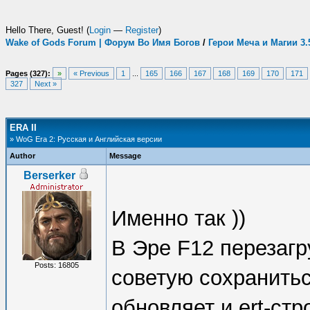
Hello There, Guest! (
Login
—
Register
)
Wake of Gods Forum | Форум Во Имя Богов
/
Герои Меча и Магии 3
Pages (327):
»
« Previous
1
...
165
166
167
168
169
170
171
327
Next »
ERA II
» WoG Era 2: Русская и Английская версии
Author
Message
Berserker
Именно так ))
В Эре F12 перезагр
Posts: 16805
советую сохранитьс
обновляет и ert-стро