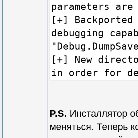
parameters are
[+] Backported
debugging capa
"Debug.DumpSav
[+] New direct
in order for d
automatically 
[+] Backported
patches, dump 
P.S.
Инсталлятор об
modules capabi
меняться. Теперь к