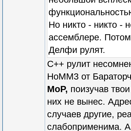
функциональностью
Но никто - никто - 
ассемблере. Потому
Делфи рулят.
С++ рулит несомнен
HoMM3 от Бараторч
MoP,
поизучав твои 
них не вынес. Адр
случаев другие, ре
слабоприменима. А 