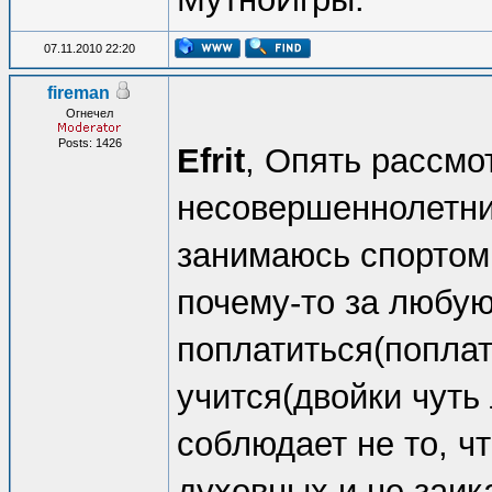
07.11.2010 22:20
fireman
Огнечел
Posts: 1426
Efrit
, Опять рассмо
несовершеннолетни
занимаюсь спортом
почему-то за любу
поплатиться(поплат
учится(двойки чуть
соблюдает не то, ч
духовных и не заик