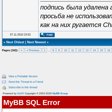
подпись была удалена
просьба не использоват
как на них ругается C
07.11.2010 23:52
«
Next Oldest
|
Next Newest
»
Pages (162):
»
« Previous
1
...
8
9
10
11
12
13
14
15
16
View a Printable Version
Send this Thread to a Friend
Subscribe to this thread
Powered by
MyBB
Copyright © 2002-2026
MyBB Group
MyBB SQL Error