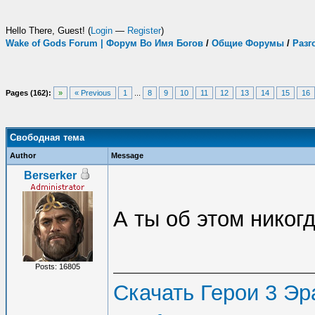
Hello There, Guest! (
Login
—
Register
)
Wake of Gods Forum | Форум Во Имя Богов
/
Общие Форумы
/
Разг
Pages (162):
»
« Previous
1
...
8
9
10
11
12
13
14
15
16
Свободная тема
Author
Message
Berserker
А ты об этом никогд
Posts: 16805
Скачать Герои 3 Эра