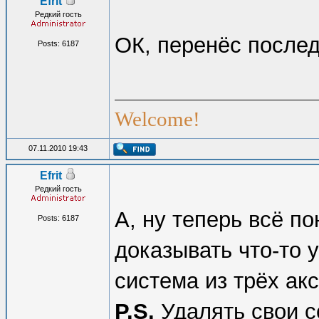
Efrit
Редкий гость
ОК, перенёс после
Posts: 6187
Welcome!
07.11.2010 19:43
Efrit
Редкий гость
А, ну теперь всё п
Posts: 6187
доказывать что-то 
система из трёх акс
P.S.
Удалять свои с