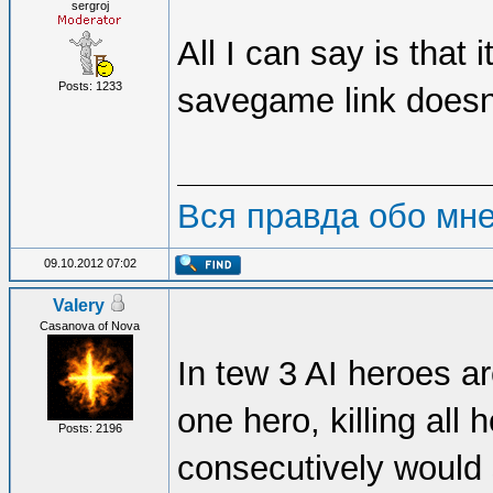
sergroj
All I can say is that 
Posts: 1233
savegame link doesn
Вся правда обо мн
09.10.2012 07:02
Valery
Casanova of Nova
In tew 3 AI heroes are
one hero, killing all 
Posts: 2196
consecutively would s