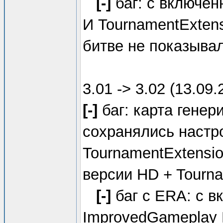
[-]
баг: с включе
И TournamentExten
битве не показывал
3.01 -> 3.02 (13.09.
[-]
баг: карта генер
сохранялись настр
TournamentExtensio
версии HD + Tourn
[-]
баг с ERA: с 
ImprovedGameplay 