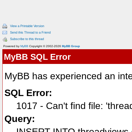
View a Printable Version
Send this Thread to a Friend
Subscribe to this thread
Powered by
MyBB
Copyright © 2002-2026
MyBB Group
MyBB SQL Error
MyBB has experienced an inte
SQL Error:
1017 - Can't find file: 'thre
Query:
INSERT INTO threadviews (