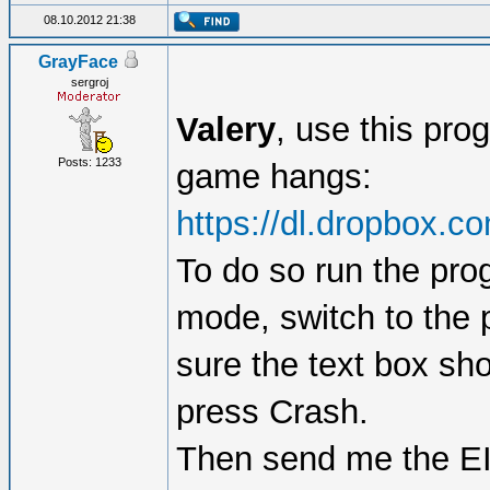
08.10.2012 21:38
GrayFace
sergroj
Valery
, use this pr
Posts: 1233
game hangs:
https://dl.dropbox.
To do so run the pr
mode, switch to the
sure the text box sh
press Crash.
Then send me the EI