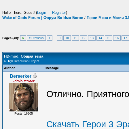
Hello There, Guest! (
Login
—
Register
)
Wake of Gods Forum | Форум Во Имя Богов
/
Герои Меча и Магии 3
Pages (40):
»
« Previous
1
...
9
10
11
12
13
14
15
16
17
HD-mod. Общая тема
» High Resolution Project
Author
Message
Berserker
Отлично. Приятного
Posts: 16805
Скачать Герои 3 Эра