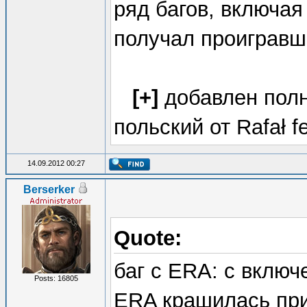
ряд багов, включая
получал проигравш
[+]
добавлен полн
польский от Rafał f
14.09.2012 00:27
Berserker
Quote:
баг с ERA: с вклю
Posts: 16805
ERA крашилась при