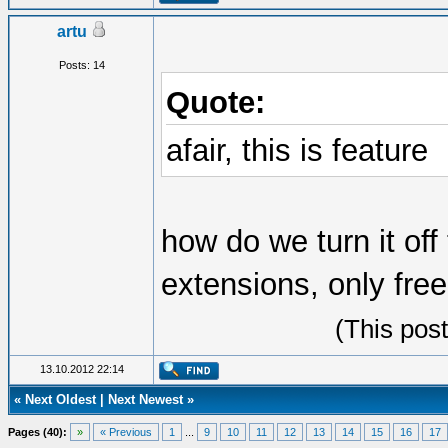
artu
Posts: 14
Quote:
afair, this is feature
how do we turn it of
extensions, only fre
(This pos
13.10.2012 22:14
«
Next Oldest
|
Next Newest
»
Pages (40):
»
« Previous
1
...
9
10
11
12
13
14
15
16
17