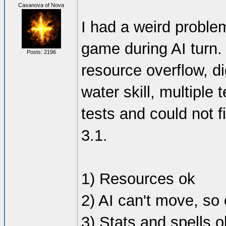
Casanova of Nova
I had a weird proble
game during AI turn. 
Posts: 2196
resource overflow, d
water skill, multiple 
tests and could not 
3.1.
1) Resources ok
2) AI can't move, so 
3) Stats and spells o