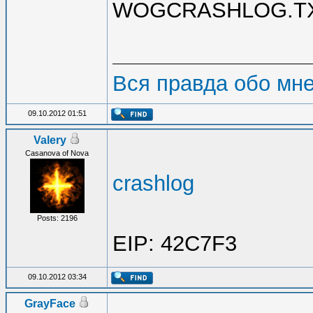
WOGCRASHLOG.TX
Вся правда обо мн
09.10.2012 01:51
Valery
Casanova of Nova
crashlog
Posts: 2196
EIP: 42C7F3
09.10.2012 03:34
GrayFace