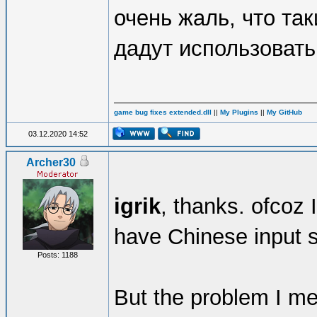
очень жаль, что так
дадут использовать
game bug fixes extended.dll
||
My Plugins
||
My GitHub
03.12.2020 14:52
Archer30
igrik
, thanks. ofcoz 
have Chinese input 
Posts: 1188
But the problem I m