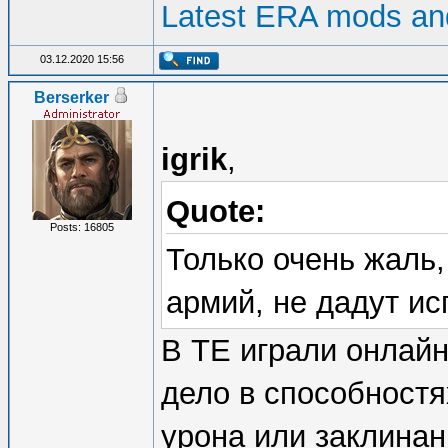
Latest ERA mods and
03.12.2020 15:56
Berserker
igrik
,
Quote:
Posts: 16805
Только очень жаль,
армий, не дадут ис
В ТЕ играли онлайн
дело в способностя
урона или заклинан