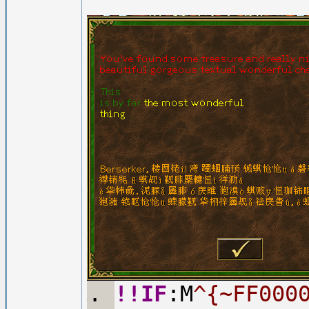
!!IF
:M
^{~FF000