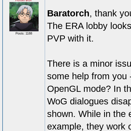
Baratorch
, thank yo
The ERA lobby looks
Posts: 1188
PVP with it.
There is a minor issu
some help from you 
OpenGL mode? In the 
WoG dialogues disap
shown. While in the e
example, they work 