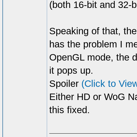
(both 16-bit and 32-bi
Speaking of that, th
has the problem I me
OpenGL mode, the di
it pops up.
Spoiler
(Click to Vie
Either HD or WoG Na
this fixed.