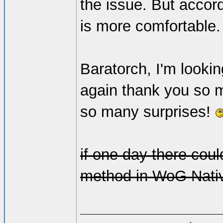
the issue. But acco
is more comfortable.
Baratorch, I'm lookin
again thank you so 
so many surprises!
if one day there cou
method in WoG Nativ