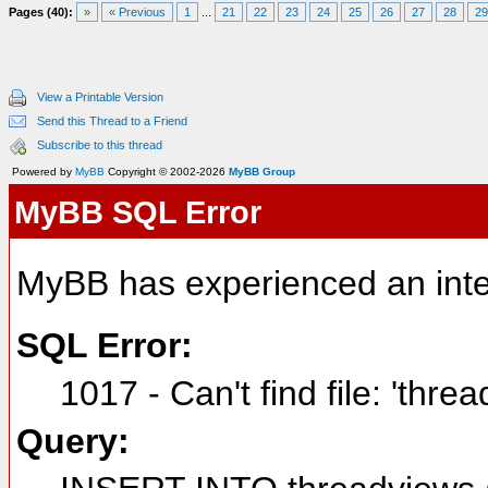
Pages (40):
»
« Previous
1
...
21
22
23
24
25
26
27
28
29
View a Printable Version
Send this Thread to a Friend
Subscribe to this thread
Powered by
MyBB
Copyright © 2002-2026
MyBB Group
MyBB SQL Error
MyBB has experienced an inte
SQL Error:
1017 - Can't find file: 'thre
Query: