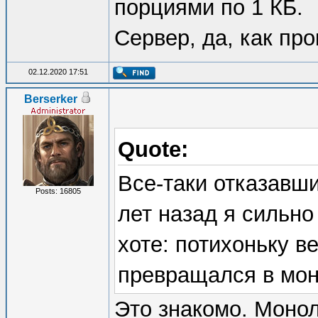
порциями по 1 КБ.
Сервер, да, как про
02.12.2020 17:51
Berserker
Quote:
Все-таки отказавш
Posts: 16805
лет назад я сильно
хоте: потихоньку в
превращался в мон
Это знакомо. Монол