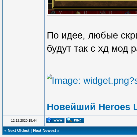
По идее, любые скр
будут так с хд мод р
Новейший Heroes 
12.12.2020 15:44
«
Next Oldest
|
Next Newest
»