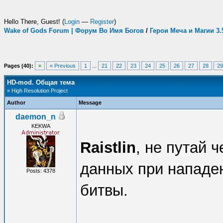
Hello There, Guest! (
Login
—
Register
)
Wake of Gods Forum | Форум Во Имя Богов
/
Герои Меча и Магии 3
Pages (40):
»
« Previous
1
...
21
22
23
24
25
26
27
28
29
HD-mod. Общая тема
» High Resolution Project
Author
Message
daemon_n
KEKWA
Raistlin
, не путай 
данных при нападен
Posts: 4378
битвы.