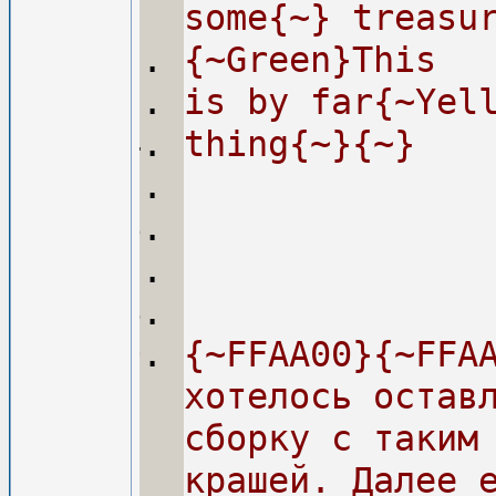
{~Green}This
is by far{~Yel
thing{~}{~}
{~FFAA00}{~FFAA
хотелось оставлять в наследие                    
сборку с таким 
крашей. Далее 