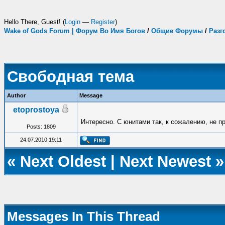
Hello There, Guest! (
Login
—
Register
)
Wake of Gods Forum | Форум Во Имя Богов
/
Общие Форумы
/
Разг
Свободная тема
Author
Message
etoprostoya
Интересно. С юнитами так, к сожалению, не пр
Posts: 1809
24.07.2010 19:11
«
Next Oldest
|
Next Newest
»
Messages In This Thread