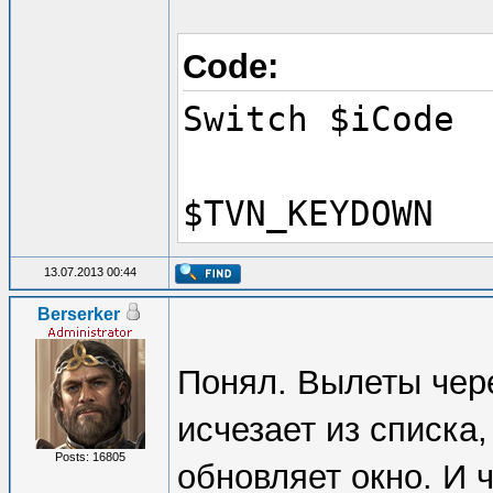
Code:
Switch $iCode
Case $N
$TVN_KEYDOWN
13.07.2013 00:44
Berserker
Понял. Вылеты чер
исчезает из списка
Posts: 16805
обновляет окно. И 