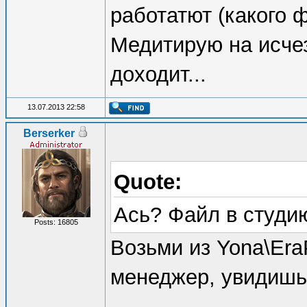
работатют (какого 
Медитирую на исчез
доходит...
13.07.2013 22:58
Berserker
Quote:
Ась? Файл в студи
Posts: 16805
Возьми из Yona\Era
менеджер, увидиш