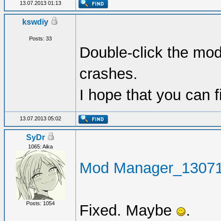
13.07.2013 01:13
kswdiy
Posts: 33
Double-click the mod,
crashes.
I hope that you can f
13.07.2013 05:02
SyDr
1065: Aika
Mod Manager_13071
Posts: 1054
Fixed. Maybe
.