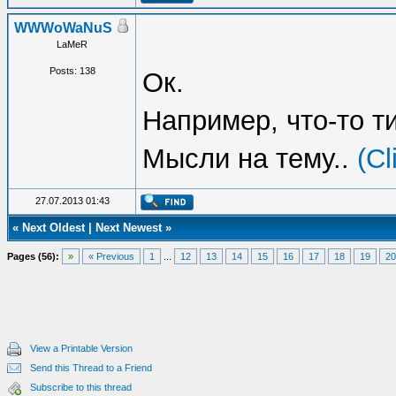
WWWoWaNuS
LaMeR
Posts: 138
Ок.
Например, что-то т
Мысли на тему..
(Cl
27.07.2013 01:43
«
Next Oldest
|
Next Newest
»
Pages (56):
»
« Previous
1
...
12
13
14
15
16
17
18
19
20
View a Printable Version
Send this Thread to a Friend
Subscribe to this thread