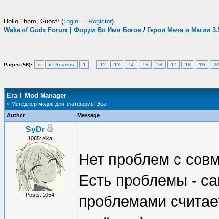
Hello There, Guest! (
Login
—
Register
)
Wake of Gods Forum | Форум Во Имя Богов
/
Герои Меча и Магии 3
Pages (56):
»
« Previous
1
...
12
13
14
15
16
17
18
19
20
Era II Mod Manager
» Менеджер модов для платформы Эра
Author
Message
SyDr
1065: Aika
Нет проблем с совм
Есть проблемы - с
Posts: 1054
проблемами считае