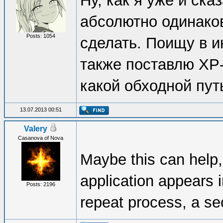
Ну, как я уже и ск
абсолютно одинаков,
Posts: 1054
сделать. Поищу в и
также поставлю XP-
какой обходной пут
13.07.2013 00:51
Valery
Casanova of Nova
Maybe this can help
application appears i
Posts: 2196
repeat process, a s