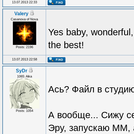
13.07.2013 22:33
Valery
Casanova of Nova
Yes baby, wonderful
the best!
Posts: 2196
13.07.2013 22:58
SyDr
1065: Aika
Ась? Файл в студию
Posts: 1054
А вообще... Сижу се
Эру, запускаю ММ, 