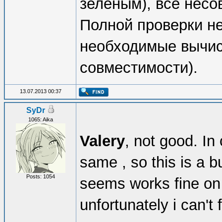
зелёным), все несо
Полной проверки не
необходимые вычис
совместимости).
13.07.2013 00:37
SyDr
1065: Aika
Valery
, not good. In
same , so this is a bu
Posts: 1054
seems works fine on
unfortunately i can't f