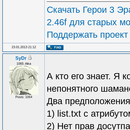
Скачать Герои 3 Эра
2.46f для старых м
Поддержать проект
23.01.2013 21:12
SyDr
1065: Aika
А кто его знает. Я 
непонятного шаманс
Posts: 1054
Два предположения
1) list.txt с атрибу
2) Нет прав досутп