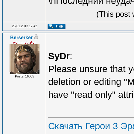
\nПоследний неудач
(This post
25.01.2013 17:42
Berserker
SyDr
:
Please unsure that y
Posts: 16805
deletion or editing "M
have "read only" attr
Скачать Герои 3 Эра