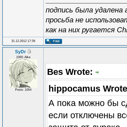
подпись была удалена
просьба не использоват
как на них ругается C
31.12.2012 17:39
SyDr
1065: Aika
Bes Wrote:
hippocamus Wrot
Posts: 1054
А пока можно бы 
если отключены вс