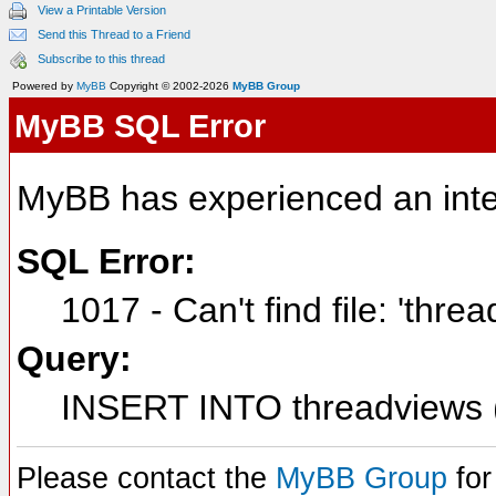
View a Printable Version
Send this Thread to a Friend
Subscribe to this thread
Powered by
MyBB
Copyright © 2002-2026
MyBB Group
MyBB SQL Error
MyBB has experienced an inte
SQL Error:
1017 - Can't find file: 'thre
Query:
INSERT INTO threadviews (
Please contact the
MyBB Group
for