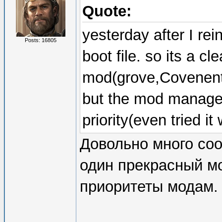
Quote:
yesterday after I re
Posts: 16805
boot file. so its a c
mod(grove,Covenent,
but the mod manager
priority(even tried it
Довольно много соо
один прекрасный мо
приоритеты модам.