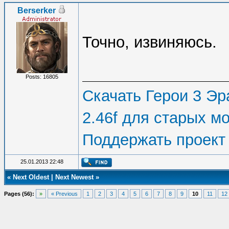
Berserker
Точно, извиняюсь.
Posts: 16805
Скачать Герои 3 Эра
2.46f для старых м
Поддержать проект
25.01.2013 22:48
«
Next Oldest
|
Next Newest
»
Pages (56):
»
« Previous
1
2
3
4
5
6
7
8
9
10
11
12