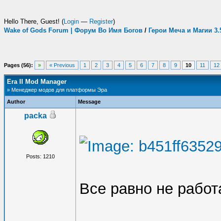
Hello There, Guest! (
Login
—
Register
)
Wake of Gods Forum | Форум Во Имя Богов
/
Герои Меча и Магии 3
Pages (56):
»
« Previous
1
2
3
4
5
6
7
8
9
10
11
12
Era II Mod Manager
» Менеджер модов для платформы Эра
Author
Message
packa
Posts: 1210
Все равно не работ