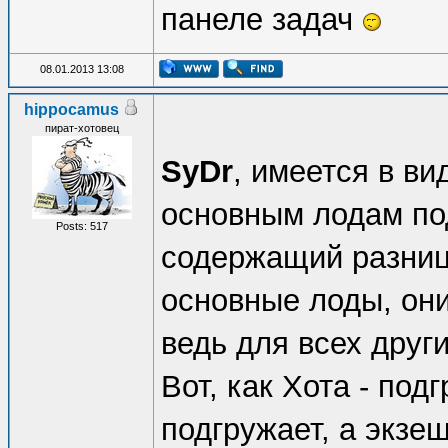
панеле задач
08.01.2013 13:08
hippocamus
пират-хотовец
SyDr
, имеется в ви
основным лодам по
Posts: 517
содержащий разниц
основные лоды, они
ведь для всех друг
Вот, как Хота - под
подгружает, а экзе